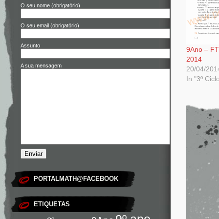
O seu nome (obrigatório)
O seu email (obrigatório)
Assunto
9Ano – FT 
2014
A sua mensagem
20/04/201
In "3º Cicl
PORTALMATH@FACEBOOK
ETIQUETAS
9º ano