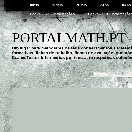
Início
1Ciclo
2Ciclo
7Ano
8Ano
Packs 2020 – Informações
Packs 2019 – Informaçõe
PORTALMATH.PT 
Um lugar para melhorares os teus conhecimentos a Matemá
formativas, fichas de trabalho, fichas de avaliação, quest
Exame/Testes Intermédios por tema… (e respetivas soluçõe