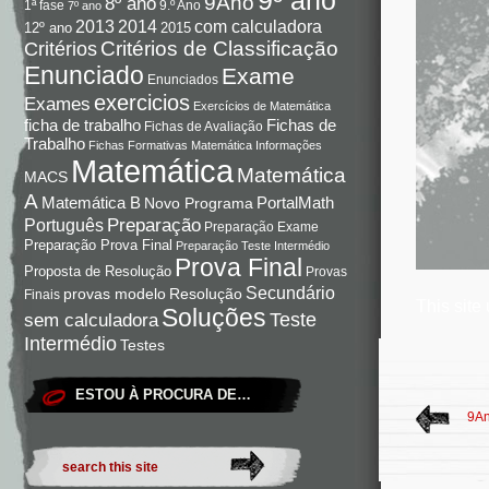
9Ano
8º ano
9.º Ano
1ª fase
7º ano
com calculadora
2013
2014
12º ano
2015
Critérios de Classificação
Critérios
Enunciado
Exame
Enunciados
exercicios
Exames
Exercícios de Matemática
Fichas de
ficha de trabalho
Fichas de Avaliação
Trabalho
Fichas Formativas Matemática
Informações
Matemática
Matemática
MACS
A
Matemática B
PortalMath
Novo Programa
Preparação
Português
Preparação Exame
Preparação Prova Final
Preparação Teste Intermédio
Prova Final
Proposta de Resolução
Provas
Secundário
Resolução
provas modelo
Finais
This site
Soluções
Teste
sem calculadora
Intermédio
Testes
ESTOU À PROCURA DE…
9An