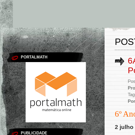
POS
PORTALMATH
6
P
Pos
Pro
Tag
Po
6º An
2 julho
PUBLICIDADE