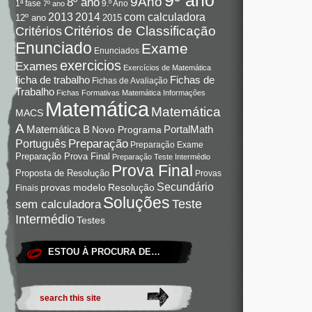
9Ano
8º ano
9.º Ano
1ª fase
7º ano
com calculadora
2013
2014
12º ano
2015
Critérios de Classificação
Critérios
Enunciado
Exame
Enunciados
exercicios
Exames
Exercícios de Matemática
Fichas de
ficha de trabalho
Fichas de Avaliação
Trabalho
Fichas Formativas Matemática
Informações
Matemática
Matemática
MACS
A
Matemática B
PortalMath
Novo Programa
Preparação
Português
Preparação Exame
Preparação Prova Final
Preparação Teste Intermédio
Prova Final
Proposta de Resolução
Provas
Secundário
Resolução
provas modelo
Finais
Soluções
Teste
sem calculadora
Intermédio
Testes
ESTOU À PROCURA DE…