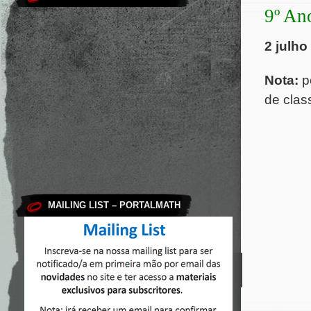
9º An
2 julho
Nota:
po
de clas
MAILING LIST – PORTALMATH