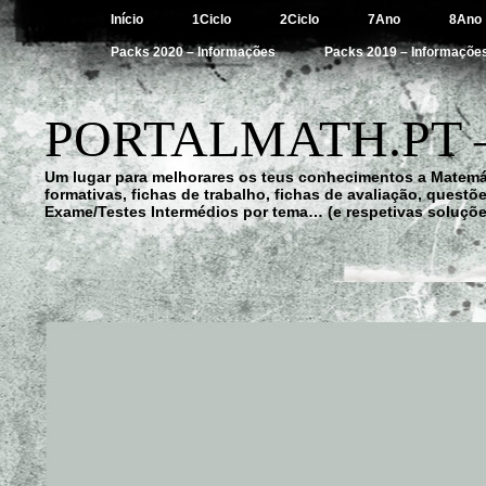
Início
1Ciclo
2Ciclo
7Ano
8Ano
Packs 2020 – Informações
Packs 2019 – Informaçõe
PORTALMATH.PT 
Um lugar para melhorares os teus conhecimentos a Matemá
formativas, fichas de trabalho, fichas de avaliação, quest
Exame/Testes Intermédios por tema… (e respetivas soluçõe