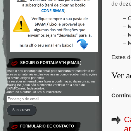
de deze
– 
– 
– 
– M
Estes d
SEGUIR O PORTALMATH (EMAIL)
Insira o seu endereço de email para subscrever este site e ter
Ver 
acesso a materiais exclusivos assim como receber notificações
de novos artigos por email.
Irá receber um email para fazer a confirmação da inscrição na
mailing list (caso não o encontre verifique sff a caixa de
.
SPAM/Correio Indesejado).
Junte-se a outros 48.380 subscritores!
Contin
Subscrever
C
FORMULÁRIO DE CONTACTO
a