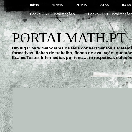
Início
1Ciclo
2Ciclo
7Ano
8Ano
Packs 2020 – Informações
Packs 2019 – Informaçõe
PORTALMATH.PT 
Um lugar para melhorares os teus conhecimentos a Matemá
formativas, fichas de trabalho, fichas de avaliação, quest
Exame/Testes Intermédios por tema… (e respetivas soluçõe