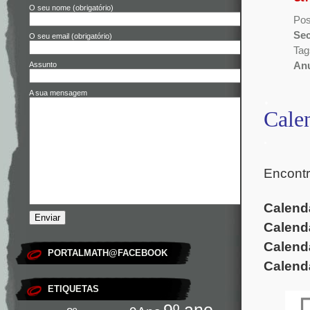
O seu nome (obrigatório)
Pos
Sec
O seu email (obrigatório)
Tag
Assunto
An
.
A sua mensagem
Cale
.
Encontr
Calend
Calend
Calend
PORTALMATH@FACEBOOK
Calend
ETIQUETAS
9º ano