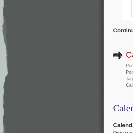
Continu
C
Pos
Por
Tag
Cal
.
Cale
.
Calendá