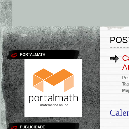
POST
PORTALMATH
C
A
Pos
Tag
Ma
.
Cale
.
PUBLICIDADE