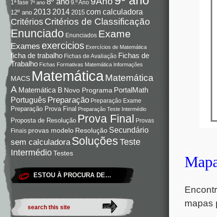
9Ano
8º ano
9.º Ano
1ª fase
7º ano
com calculadora
2013
2014
12º ano
2015
Critérios de Classificação
Critérios
Enunciado
Exame
Enunciados
exercicios
Exames
Exercícios de Matemática
Fichas de
ficha de trabalho
Fichas de Avaliação
Trabalho
Fichas Formativas Matemática
Informações
Matemática
Matemática
MACS
A
Matemática B
PortalMath
Novo Programa
Preparação
Português
Preparação Exame
Preparação Prova Final
Preparação Teste Intermédio
Prova Final
Proposta de Resolução
Provas
Secundário
Resolução
provas modelo
Finais
Soluções
Teste
sem calculadora
.
Intermédio
Testes
Mapa
.
ESTOU À PROCURA DE…
Encontr
mapas p