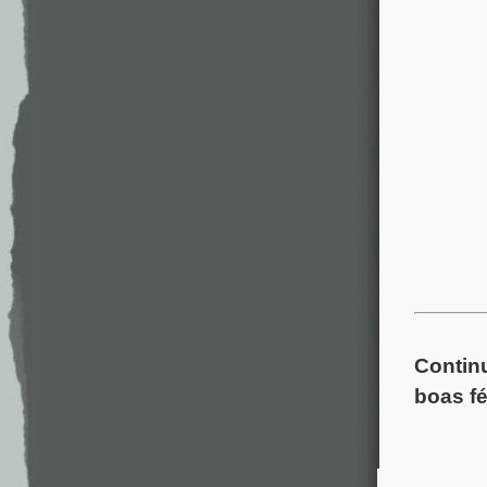
.
Continu
boas fé