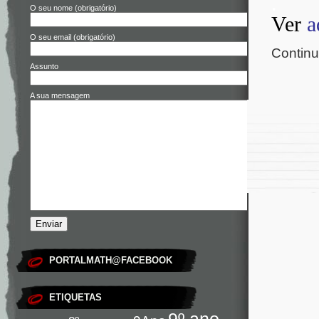
.
O seu nome (obrigatório)
Ver
a
O seu email (obrigatório)
Continu
Assunto
A sua mensagem
PORTALMATH@FACEBOOK
ETIQUETAS
9º ano