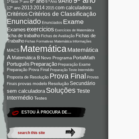
9Ano
8º ano
9.º Ano
1ª fase
7º ano
com calculadora
2013
2014
12º ano
2015
Critérios de Classificação
Critérios
Enunciado
Exame
Enunciados
exercicios
Exames
Exercícios de Matemática
Fichas de
ficha de trabalho
Fichas de Avaliação
Trabalho
Fichas Formativas Matemática
Informações
Matemática
Matemática
MACS
A
Matemática B
PortalMath
Novo Programa
Preparação
Português
Preparação Exame
Preparação Prova Final
Preparação Teste Intermédio
Prova Final
Proposta de Resolução
Provas
Secundário
Resolução
provas modelo
Finais
Soluções
Teste
sem calculadora
Intermédio
Testes
ESTOU À PROCURA DE…