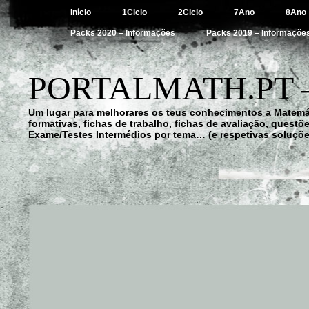
Início
1Ciclo
2Ciclo
7Ano
8Ano
Packs 2020 – Informações
Packs 2019 – Informaçõe
PORTALMATH.PT 
Um lugar para melhorares os teus conhecimentos a Matemá
formativas, fichas de trabalho, fichas de avaliação, quest
Exame/Testes Intermédios por tema… (e respetivas soluçõe