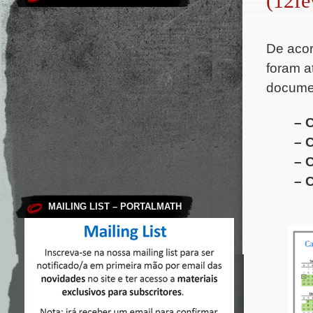
(12f
.
De acor
foram a
docume
– 
– 
– 
– 
.
MAILING LIST – PORTALMATH