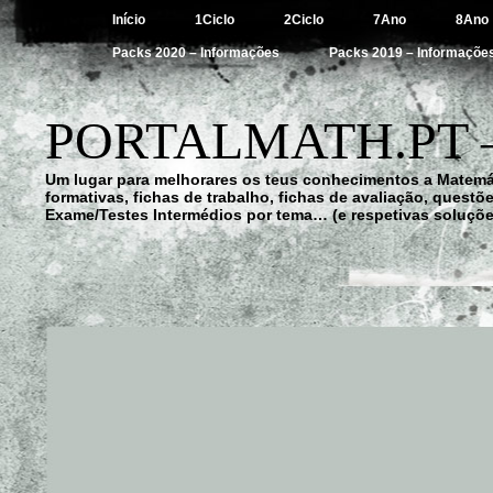
Início
1Ciclo
2Ciclo
7Ano
8Ano
Packs 2020 – Informações
Packs 2019 – Informaçõe
PORTALMATH.PT 
Um lugar para melhorares os teus conhecimentos a Matemá
formativas, fichas de trabalho, fichas de avaliação, quest
Exame/Testes Intermédios por tema… (e respetivas soluçõe