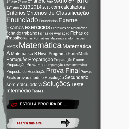
9Ano
8º ano
9.º Ano
1ª fase
7º ano
com calculadora
2013
2014
12º ano
2015
Critérios de Classificação
Critérios
Enunciado
Exame
Enunciados
exercicios
Exames
Exercícios de Matemática
Fichas de
ficha de trabalho
Fichas de Avaliação
Trabalho
Fichas Formativas Matemática
Informações
Matemática
Matemática
MACS
A
Matemática B
PortalMath
Novo Programa
Preparação
Português
Preparação Exame
Preparação Prova Final
Preparação Teste Intermédio
Prova Final
Proposta de Resolução
Provas
Secundário
Resolução
provas modelo
Finais
Soluções
Teste
sem calculadora
Intermédio
Testes
ESTOU À PROCURA DE…