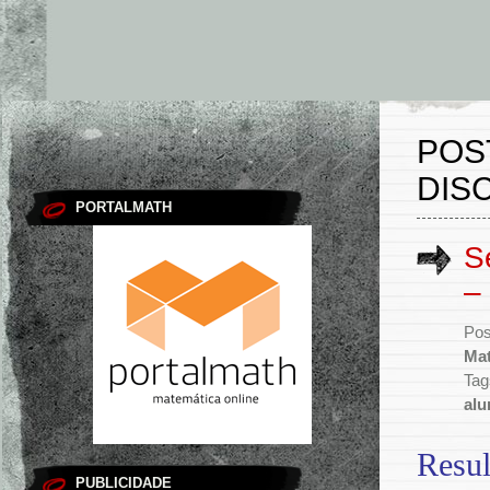
POS
DISC
PORTALMATH
S
–
Pos
Mat
Tag
alu
Resul
PUBLICIDADE