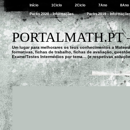
Início
1Ciclo
2Ciclo
7Ano
8Ano
Packs 2020 – Informações
Packs 2019 – Informaçõe
PORTALMATH.PT 
Um lugar para melhorares os teus conhecimentos a Matemá
formativas, fichas de trabalho, fichas de avaliação, quest
Exame/Testes Intermédios por tema… (e respetivas soluçõe