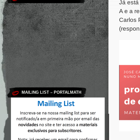
Já está
A e a r
Carlos P
(respon
MAILING LIST – PORTALMATH