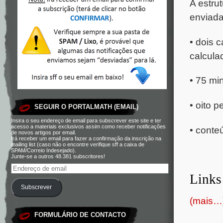
A estru
enviada
• dois 
calcula
• 75 mi
• oito 
SEGUIR O PORTALMATH (EMAIL)
Insira o seu endereço de email para subscrever este site e ter
acesso a materiais exclusivos assim como receber notificações
• conte
de novos artigos por email.
Irá receber um email para fazer a confirmação da inscrição na
mailing list (caso não o encontre verifique sff a caixa de
SPAM/Correio Indesejado).
.
Junte-se a outros 48.381 subscritores!
Links
Subscrever
(mais…
FORMULÁRIO DE CONTACTO