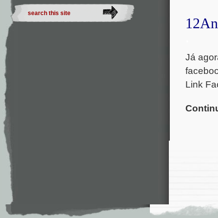
12An
.
Já agor
faceboo
Link F
Contin