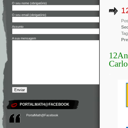
O seu nome (obrigatório)
1
O seu email (obrigatório)
Pos
Assunto
Sec
Tag
A sua mensagem
Pre
12Ano
Carlo
.
PORTALMATH@FACEBOOK
PortalMath@Facebook