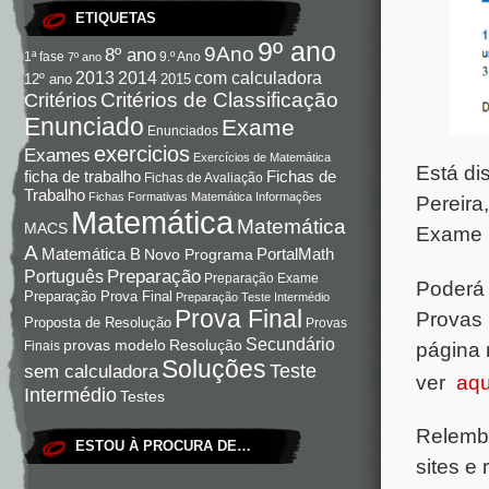
ETIQUETAS
9º ano
9Ano
8º ano
9.º Ano
1ª fase
7º ano
com calculadora
2013
2014
12º ano
2015
Critérios de Classificação
Critérios
Enunciado
Exame
Enunciados
exercicios
Exames
Exercícios de Matemática
Está di
Fichas de
ficha de trabalho
Fichas de Avaliação
Trabalho
Fichas Formativas Matemática
Informações
Pereira
Matemática
Matemática
MACS
Exame N
A
Matemática B
PortalMath
Novo Programa
Preparação
Português
Preparação Exame
Poderá
Preparação Prova Final
Preparação Teste Intermédio
Prova Final
Provas 
Proposta de Resolução
Provas
Secundário
Resolução
provas modelo
Finais
página 
Soluções
Teste
sem calculadora
ver
aq
Intermédio
Testes
Relembr
ESTOU À PROCURA DE…
sites e