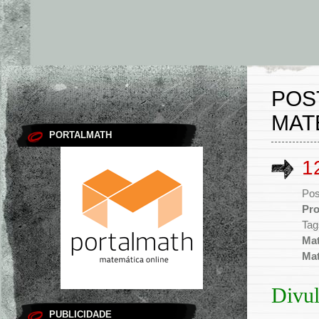
POS
MAT
PORTALMATH
1
Pos
Pr
Tag
Ma
Mat
Divu
PUBLICIDADE