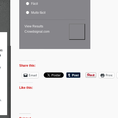
Fácil
Muito fácil
View Results
Crowdsignal.com
Share this:
Email
Print
Like this: