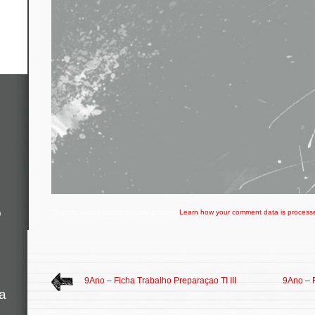
o
This site uses Akismet to reduce spam.
Learn how your comment data is process
9Ano – Ficha Trabalho Preparaçao TI III
9Ano – 
a