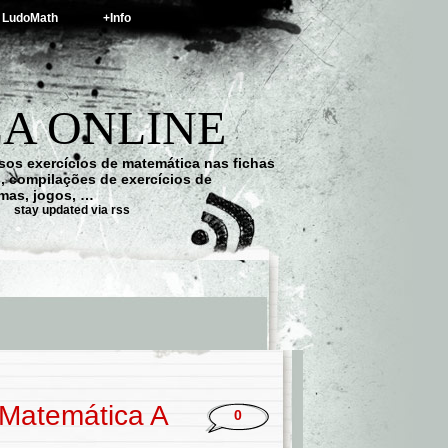
LudoMath
+Info
A ONLINE
os exercícios de matemática nas fichas
s, compilações de exercícios de
emas, jogos, …
stay updated via rss
 Matemática A
0