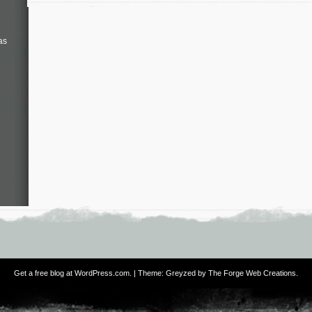
as
Get a free blog at WordPress.com
. | Theme: Greyzed by
The Forge Web Creations
.