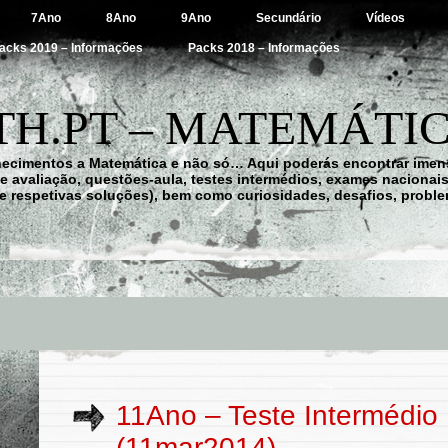
7Ano
8Ano
9Ano
Secundário
Vídeos
acks 2019 – Informações
Packs 2018 – Informações
H.PT – MATEMÁTIC
hecimentos a Matemática e não só… Aqui poderás encontrar imens
 de avaliação, questões-aula, testes intermédios, exames nacionai
e respetivas soluções), bem como curiosidades, desafios, probl
11Ano – Teste Intermédio
(11mar2014)