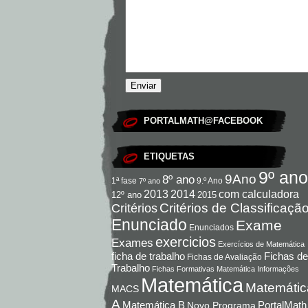
PORTALMATH@FACEBOOK
ETIQUETAS
9º ano
9Ano
8º ano
9.º Ano
1ª fase
7º ano
com calculadora
2013
2014
12º ano
2015
Critérios de Classificaçã
Critérios
Enunciado
Exame
Enunciados
exercicios
Exames
Exercícios de Matemática
Fichas de
ficha de trabalho
Fichas de Avaliação
Trabalho
Fichas Formativas Matemática
Informações
Matemática
Matemátic
MACS
A
Matemática B
PortalMath
Novo Programa