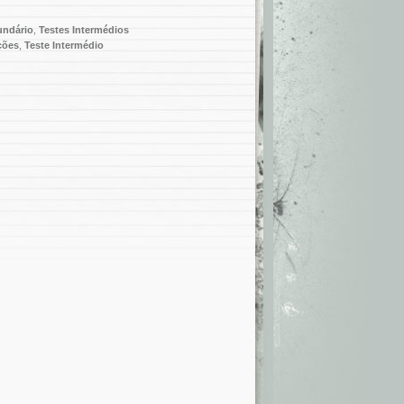
undário
,
Testes Intermédios
ções
,
Teste Intermédio