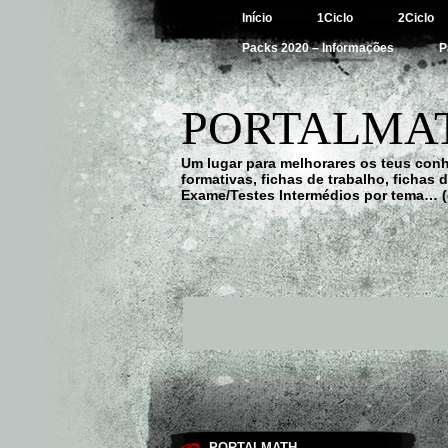
Início
1Ciclo
2Ciclo
Packs 2020 – Informações
P
PORTALMAT
Um lugar para melhorares os teus con
formativas, fichas de trabalho, fichas
Exame/Testes Intermédios por tema… (
PORTALMATH