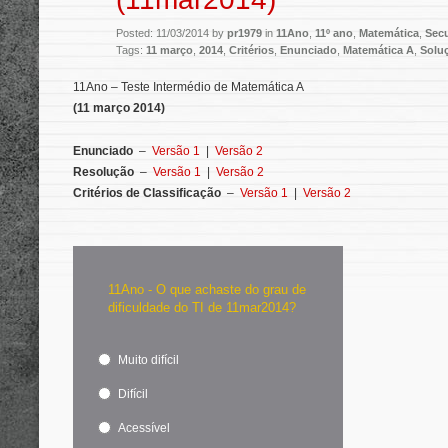
Posted: 11/03/2014 by
pr1979
in
11Ano
,
11º ano
,
Matemática
,
Sec
Tags:
11 março
,
2014
,
Critérios
,
Enunciado
,
Matemática A
,
Solu
11Ano – Teste Intermédio de Matemática A
(11 março 2014)
Enunciado
–
Versão 1
|
Versão 2
Resolução
–
Versão 1
|
Versão 2
Critérios de Classificação
–
Versão 1
|
Versão 2
11Ano - O que achaste do grau de
dificuldade do TI de 11mar2014?
Muito difícil
Difícil
Acessível