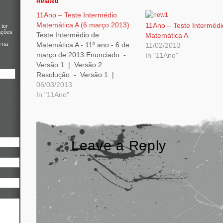
Related
11Ano – Teste Intermédio
Matemática A (6 março 2013)
11Ano – Teste Intermédi
 ter
ações
Teste Intermédio de
Matemática A
Matemática A - 11º ano - 6 de
o na
11/02/2013
março de 2013 Enunciado -
In "11Ano"
Versão 1 | Versão 2
Resolução - Versão 1 |
Versão 2 Critérios de
06/03/2013
Classificação - Versão 1 |
In "11Ano"
Versão 2
Leave a Reply