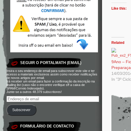
Like this:
Related
9Ano – Fi
SEGUIR O PORTALMATH (EMAIL)
Preparaça
Insira o seu endereço de email para subscrever este site e ter
14/03/201
acesso a materiais exclusivos assim como receber notificações
de novos artigos por email.
In "3º Cicl
Irá receber um email para fazer a confirmação da inscrição na
mailing list (caso não o encontre verifique sff a caixa de
SPAM/Correio Indesejado).
Junte-se a outros 48.379 subscritores!
Subscrever
FORMULÁRIO DE CONTACTO