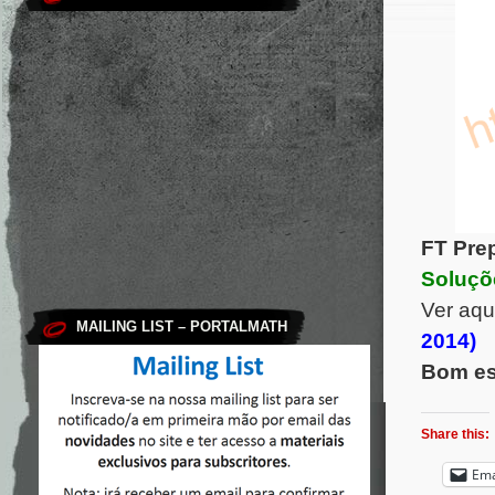
FT Prep
Soluçõ
Ver aqu
MAILING LIST – PORTALMATH
2014)
Bom es
Share this:
Ema