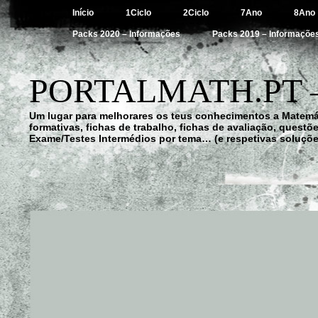
Início
1Ciclo
2Ciclo
7Ano
8Ano
Packs 2020 – Informações
Packs 2019 – Informaçõe
PORTALMATH.PT 
Um lugar para melhorares os teus conhecimentos a Matemá
formativas, fichas de trabalho, fichas de avaliação, quest
Exame/Testes Intermédios por tema… (e respetivas soluçõe