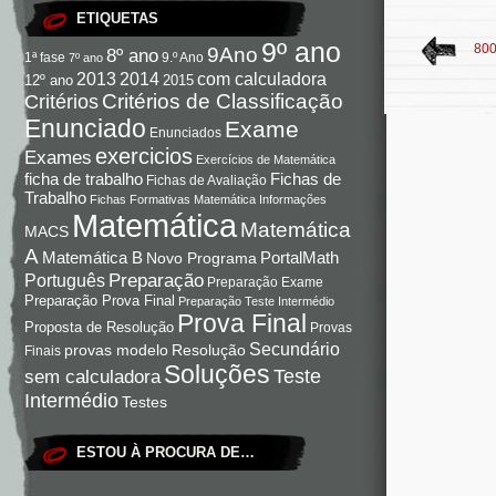
ETIQUETAS
9º ano
800
9Ano
8º ano
9.º Ano
1ª fase
7º ano
com calculadora
2013
2014
12º ano
2015
Critérios de Classificação
Critérios
Enunciado
Exame
Enunciados
exercicios
Exames
Exercícios de Matemática
Fichas de
ficha de trabalho
Fichas de Avaliação
Trabalho
Fichas Formativas Matemática
Informações
Matemática
Matemática
MACS
A
Matemática B
PortalMath
Novo Programa
Preparação
Português
Preparação Exame
Preparação Prova Final
Preparação Teste Intermédio
Prova Final
Proposta de Resolução
Provas
Secundário
Resolução
provas modelo
Finais
Soluções
Teste
sem calculadora
Intermédio
Testes
ESTOU À PROCURA DE…