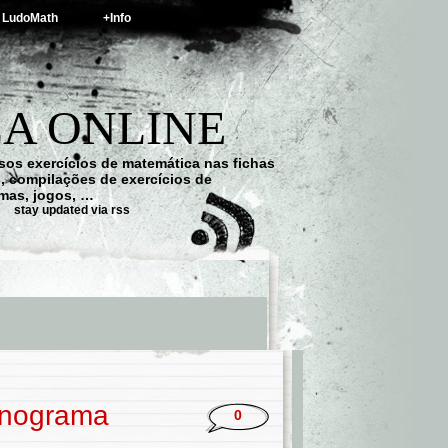
LudoMath
+Info
A ONLINE
os exercícios de matemática nas fichas
s, compilações de exercícios de
emas, jogos, …
stay updated via rss
onograma
0