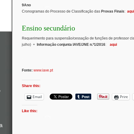
9Ano
Cronogramas do Processo de Classificação das
Provas Finais
:
aqu
Ensino secundário
Requerimento para suspensão/cessação de funções de professor clas
julho) +
Informação conjunta IAVE/JNE n.º1/2016
:
aqui
.
Fonte:
www.iave.pt
Share this:
o
Email
Print
Like this:
a