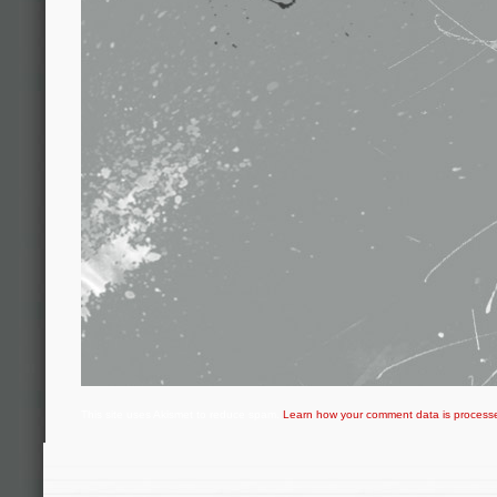
This site uses Akismet to reduce spam.
Learn how your comment data is process