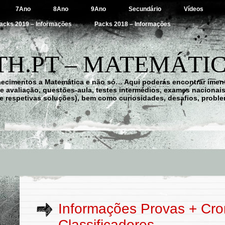
7Ano
8Ano
9Ano
Secundário
Vídeos
acks 2019 – Informações
Packs 2018 – Informações
H.PT – MATEMÁTIC
hecimentos a Matemática e não só… Aqui poderás encontrar imens
 de avaliação, questões-aula, testes intermédios, exames nacionai
e respetivas soluções), bem como curiosidades, desafios, probl
Informações Provas + Cr
Classificadores