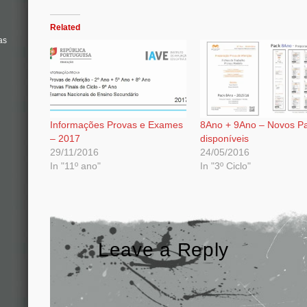
Related
as
Informações Provas e Exames
8Ano + 9Ano – Novos P
– 2017
disponíveis
29/11/2016
24/05/2016
In "11º ano"
In "3º Ciclo"
Leave a Reply