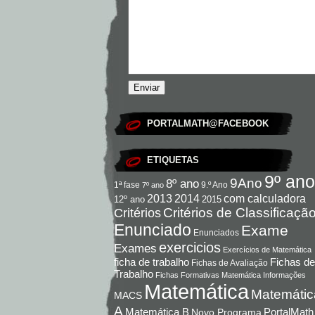
PORTALMATH@FACEBOOK
ETIQUETAS
9º ano
9Ano
8º ano
9.º Ano
1ª fase
7º ano
com calculadora
2013
2014
12º ano
2015
Critérios de Classificaçã
Critérios
Enunciado
Exame
Enunciados
exercicios
Exames
Exercícios de Matemática
Fichas de
ficha de trabalho
Fichas de Avaliação
Trabalho
Fichas Formativas Matemática
Informações
Matemática
Matemátic
MACS
A
Matemática B
PortalMath
Novo Programa