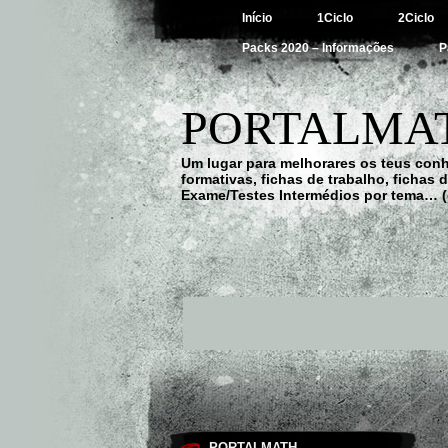
Início
1Ciclo
2Ciclo
Packs 2020 – Informações
P
PORTALMAT
Um lugar para melhorares os teus con
formativas, fichas de trabalho, fichas
Exame/Testes Intermédios por tema… (
PORTALMATH