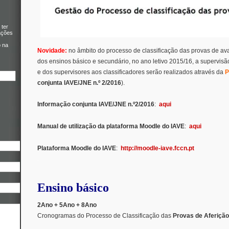
 ter
ações
o na
Novidade:
no âmbito do processo de classificação das provas de av
dos ensinos básico e secundário, no ano letivo 2015/16, a supervi
e dos supervisores aos classificadores serão realizados através da
P
conjunta IAVE/JNE n.º 2/2016
).
Informação conjunta IAVE/JNE n.º2/2016
:
aqui
Manual de utilização da plataforma Moodle do IAVE
:
aqui
Plataforma Moodle do IAVE
:
http://moodle-iave.fccn.pt
.
Ensino básico
2Ano + 5Ano + 8Ano
Cronogramas do Processo de Classificação das
Provas de Aferição