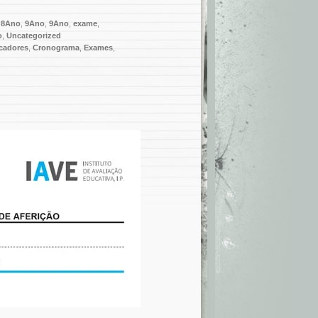
,
8Ano
,
9Ano
,
9Ano
,
exame
,
o
,
Uncategorized
icadores
,
Cronograma
,
Exames
,