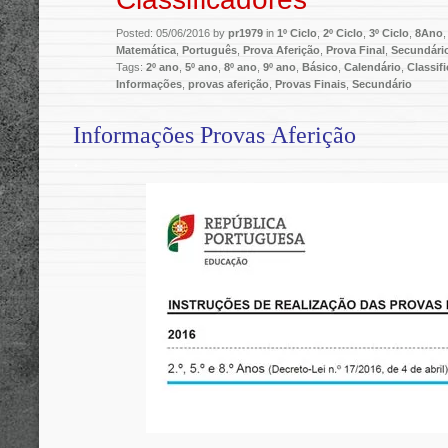
Posted: 05/06/2016 by
pr1979
in
1º Ciclo
,
2º Ciclo
,
3º Ciclo
,
8Ano
Matemática
,
Português
,
Prova Aferição
,
Prova Final
,
Secundári
Tags:
2º ano
,
5º ano
,
8º ano
,
9º ano
,
Básico
,
Calendário
,
Classif
Informações
,
provas aferição
,
Provas Finais
,
Secundário
Informações Provas Aferição
.