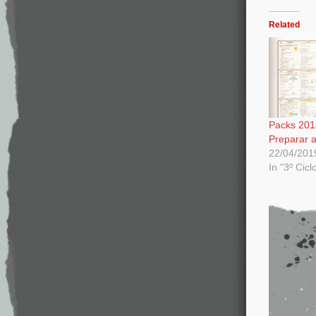
Related
Packs 201
Preparar a
22/04/201
In "3º Cicl