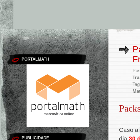
P
F
PORTALMATH
Pos
Tra
Tag
Mat
Pack
.
Caso ai
dia
30 
PUBLICIDADE