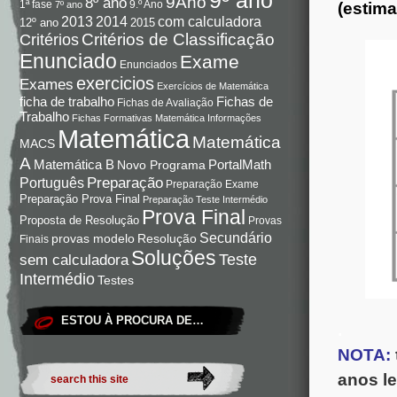
9Ano
8º ano
9.º Ano
1ª fase
7º ano
(estima
com calculadora
2013
2014
12º ano
2015
Critérios de Classificação
Critérios
Enunciado
Exame
Enunciados
exercicios
Exames
Exercícios de Matemática
Fichas de
ficha de trabalho
Fichas de Avaliação
Trabalho
Fichas Formativas Matemática
Informações
Matemática
Matemática
MACS
A
Matemática B
PortalMath
Novo Programa
Preparação
Português
Preparação Exame
Preparação Prova Final
Preparação Teste Intermédio
Prova Final
Proposta de Resolução
Provas
Secundário
Resolução
provas modelo
Finais
Soluções
Teste
sem calculadora
Intermédio
Testes
ESTOU À PROCURA DE…
.
NOTA:
anos l