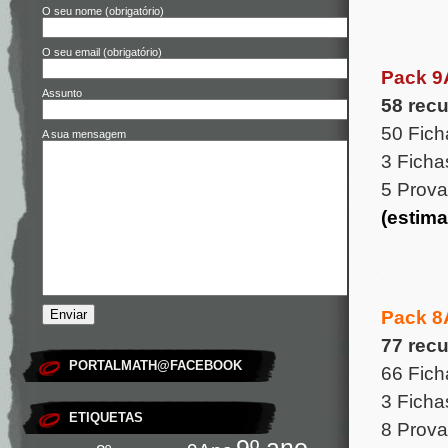
O seu nome (obrigatório)
.
O seu email (obrigatório)
Pack 9
Assunto
58 rec
50 Fich
A sua mensagem
3 Ficha
5 Prova
(estima
.
Pack 8
77 rec
PORTALMATH@FACEBOOK
66 Fich
3 Ficha
ETIQUETAS
8 Prova
9º ano