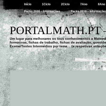
Início
1Ciclo
2Ciclo
7Ano
8Ano
Packs 2020 – Informações
Packs 2019 – Informaçõe
PORTALMATH.PT 
Um lugar para melhorares os teus conhecimentos a Matemá
formativas, fichas de trabalho, fichas de avaliação, quest
Exame/Testes Intermédios por tema… (e respetivas soluçõe