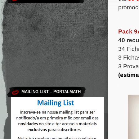
promoci
.
Pack 9
40 rec
34 Fich
3 Ficha
3 Prova
(estima
.
MAILING LIST – PORTALMATH