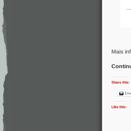
.
Mais in
Contin
Share this:
Ema
Like this: