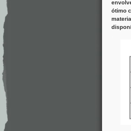
envolv
ótimo 
materia
disponí
.