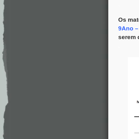
.
Os mate
9Ano –
serem d
.