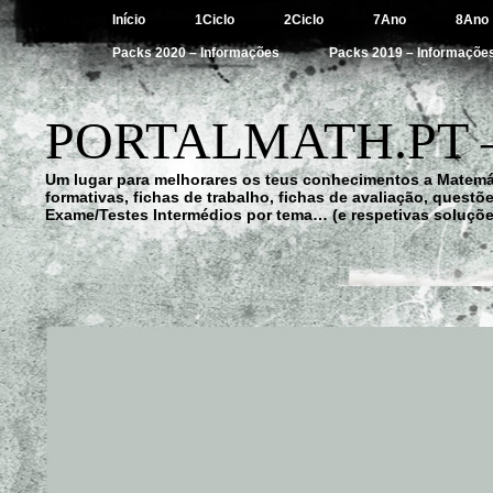
Início
1Ciclo
2Ciclo
7Ano
8Ano
Packs 2020 – Informações
Packs 2019 – Informaçõe
PORTALMATH.PT 
Um lugar para melhorares os teus conhecimentos a Matemá
formativas, fichas de trabalho, fichas de avaliação, quest
Exame/Testes Intermédios por tema… (e respetivas soluçõe