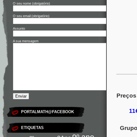
O seu nome (obrigatório)
O seu email (obrigatório)
Assunto
A sua mensagem
.
Preços
11
PORTALMATH@FACEBOOK
Grup
ETIQUETAS
9º ano