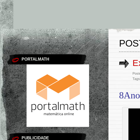
POS
PORTALMATH
E
Post
Tags
8Ano
PUBLICIDADE