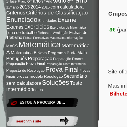
9Ano
8º ano
9.º Ano
1ª fase
7º ano
com calculadora
2013
2014
12º ano
2015
Critérios de Classificação
Critérios
Grupos
Enunciado
Exame
Enunciados
exercicios
Exames
Exercícios de Matemática
3€
(par
Fichas de
ficha de trabalho
Fichas de Avaliação
Trabalho
Fichas Formativas Matemática
Informações
Matemática
Matemática
MACS
A
Matemática B
PortalMath
Novo Programa
Preparação
Português
Preparação Exame
Preparação Prova Final
Preparação Teste Intermédio
Prova Final
Proposta de Resolução
Provas
Site ofi
Secundário
Resolução
provas modelo
Finais
Soluções
Teste
sem calculadora
Mais in
Intermédio
Testes
Bilhete
.
ESTOU À PROCURA DE…