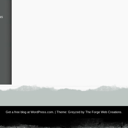
as
Get a free blog at WordPress.com
. | Theme: Greyzed by
The Forge Web Creations
.