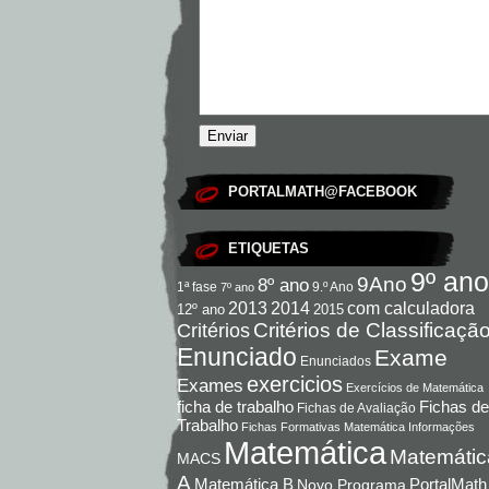
PORTALMATH@FACEBOOK
ETIQUETAS
9º ano
9Ano
8º ano
9.º Ano
1ª fase
7º ano
com calculadora
2013
2014
12º ano
2015
Critérios de Classificaçã
Critérios
Enunciado
Exame
Enunciados
exercicios
Exames
Exercícios de Matemática
Fichas de
ficha de trabalho
Fichas de Avaliação
Trabalho
Fichas Formativas Matemática
Informações
Matemática
Matemátic
MACS
A
Matemática B
PortalMath
Novo Programa