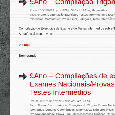
9Ano – Compilação Trigon
Posted: 16/05/2013 by
pr1979
in
3º Ciclo
,
9Ano
,
Matemática
Tags:
9º ano
,
Compilação Exercícios Testes Intermédios e Exa
exercicios
,
Matemática
,
Prova Final
,
Soluções
,
Teste Intermédi
Compilação de Exercícios de Exame e de Testes Intermédios sobre
Soluções já disponíveis!
Ver
aqui
.
Bom estudo!
9Ano – Compilações de ex
Exames Nacionais/Provas 
Testes Intermédios
Posted: 05/12/2012 by
pr1979
in
3º Ciclo
,
9Ano
Tags:
9º ano
,
Circunferência
,
Equações do 2º grau
,
Exame Naci
Isometrias
,
Lugares Geométricos
,
Matemática
,
Números Reais
Proporcionalidade
,
Prova Final
,
Representação Gráficas
,
Rotaç