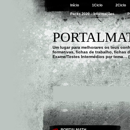
Início
1Ciclo
2Ciclo
Packs 2020 – Informações
P
PORTALMAT
Um lugar para melhorares os teus con
formativas, fichas de trabalho, fichas
Exame/Testes Intermédios por tema… (
PORTALMATH