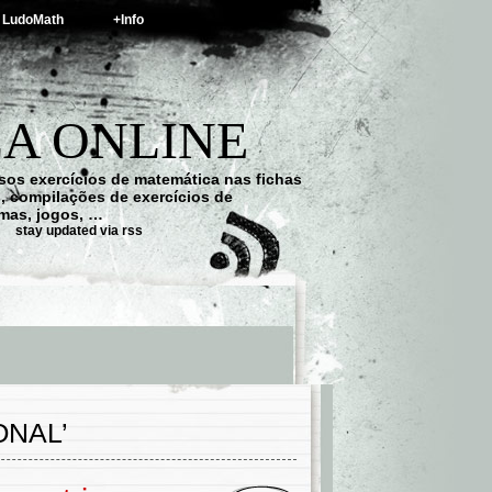
LudoMath
+Info
A ONLINE
os exercícios de matemática nas fichas
s, compilações de exercícios de
emas, jogos, …
stay updated via rss
ONAL’