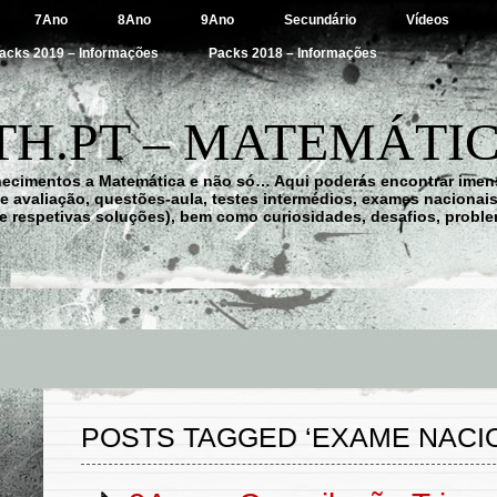
7Ano
8Ano
9Ano
Secundário
Vídeos
acks 2019 – Informações
Packs 2018 – Informações
H.PT – MATEMÁTIC
hecimentos a Matemática e não só… Aqui poderás encontrar imens
 de avaliação, questões-aula, testes intermédios, exames nacionai
e respetivas soluções), bem como curiosidades, desafios, probl
POSTS TAGGED ‘EXAME NACI