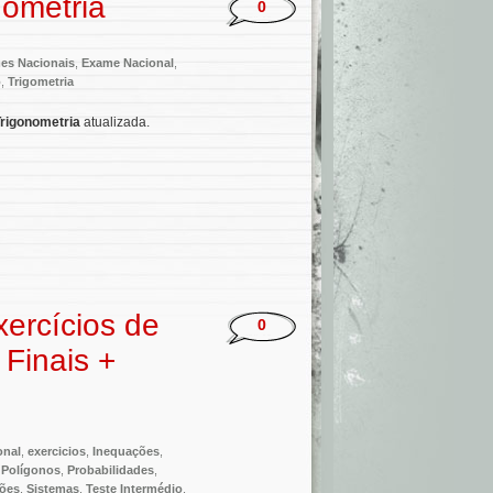
ometria
0
mes Nacionais
,
Exame Nacional
,
o
,
Trigometria
Trigonometria
atualizada.
ercícios de
0
Finais +
onal
,
exercicios
,
Inequações
,
,
Polígonos
,
Probabilidades
,
ões
,
Sistemas
,
Teste Intermédio
,