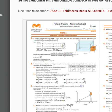
Se não a encontrar entre em contacto connosco através do noss
Recursos relacionado:
9Ano – FT Números Reais A1 Out2015
+
Fic
as