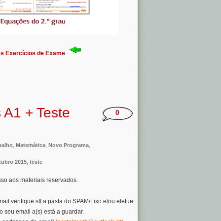
s Exercícios de Exame
 A1 + Teste
0
balho
,
Matemática
,
Novo Programa
,
tubro 2015
,
teste
esso aos materiais reservados.
il verifique sff a pasta do SPAM/Lixo e/ou efetue
 seu email a(s) está a guardar.