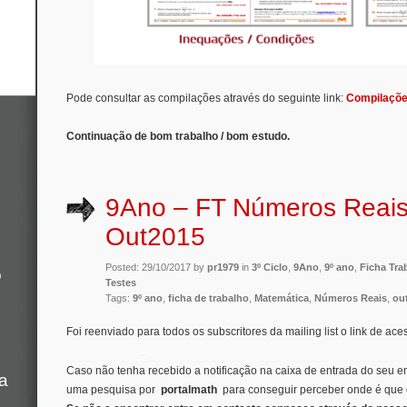
Pode consultar as compilações através do seguinte link:
Compilaçõe
Continuação de bom trabalho / bom estudo.
9Ano – FT Números Reais
Out2015
Posted: 29/10/2017 by
pr1979
in
3º Ciclo
,
9Ano
,
9º ano
,
Ficha Tra
o
Testes
Tags:
9º ano
,
ficha de trabalho
,
Matemática
,
Números Reais
,
ou
Foi reenviado para todos os subscritores da mailing list o link de ac
Caso não tenha recebido a notificação na caixa de entrada do seu ema
a
uma pesquisa por
portalmath
para conseguir perceber onde é que o