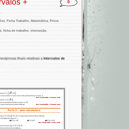
rvalos +
0
ões
,
Ficha Trabalho
,
Matemática
,
Prova
e
,
ficha de trabalho
,
interseção
,
es/provas finais relativas a
Intervalos de