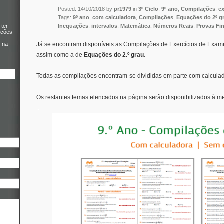
Posted: 14/10/2018 by
pr1979
in
3º Ciclo
,
9º ano
,
Compilações
,
ex
Tags:
9º ano
,
com calculadora
,
Compilações
,
Equações do 2º g
Inequações
,
intervalos
,
Matemática
,
Números Reais
,
Provas Fin
 ter
ações
Já se encontram disponíveis as Compilações de Exercícios de Exa
o na
assim como a de
Equações do 2.º grau
.
Todas as compilações encontram-se divididas em parte com calculad
Os restantes temas elencados na página serão disponibilizados à me
..