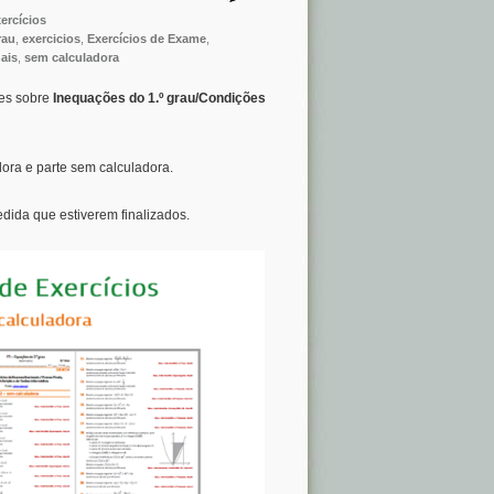
ercícios
rau
,
exercicios
,
Exercícios de Exame
,
ais
,
sem calculadora
mes sobre
Inequações do 1.º grau/Condições
ora e parte sem calculadora.
dida que estiverem finalizados.