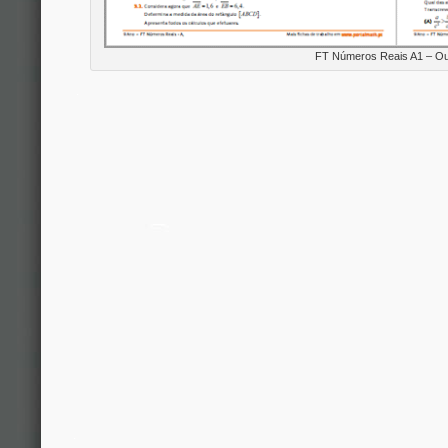
FT Números Reais A1 – O
.
.