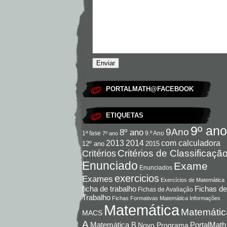
PORTALMATH@FACEBOOK
ETIQUETAS
9º ano
9Ano
8º ano
9.º Ano
1ª fase
7º ano
com calculadora
2013
2014
12º ano
2015
Critérios de Classificaçã
Critérios
Enunciado
Exame
Enunciados
exercicios
Exames
Exercícios de Matemática
Fichas de
ficha de trabalho
Fichas de Avaliação
Trabalho
Fichas Formativas Matemática
Informações
Matemática
Matemátic
MACS
A
Matemática B
PortalMath
Novo Programa