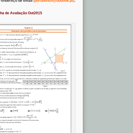
o endereço de email
(
portalmath@outlook.pt
)
.
ha de Avaliação Out2015