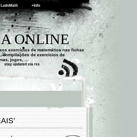
LudoMath
+Info
A ONLINE
os exercícios de matemática nas fichas
s, compilações de exercícios de
emas, jogos, …
stay updated via rss
AIS’