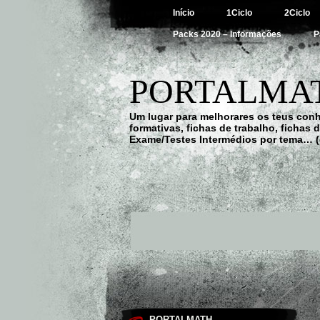
Início
1Ciclo
2Ciclo
Packs 2020 – Informações
P
PORTALMAT
Um lugar para melhorares os teus con
formativas, fichas de trabalho, fichas
Exame/Testes Intermédios por tema… (
PORTALMATH