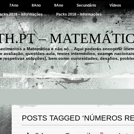
7Ano
8Ano
9Ano
Secundário
Vídeos
acks 2019 – Informações
Packs 2018 – Informações
H.PT – MATEMÁTIC
hecimentos a Matemática e não só… Aqui poderás encontrar imens
 de avaliação, questões-aula, testes intermédios, exames nacionai
e respetivas soluções), bem como curiosidades, desafios, probl
POSTS TAGGED ‘NÚMEROS RE