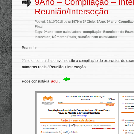
9Ano – Compilação – Inte
Reunião/Interseção
Posted: 28/10/2018 by
pr1979
in
3º Ciclo
,
9Ano
,
9º ano
,
Compilaç
Final
Tags:
9º ano
,
com calculadora
,
compilação
,
Exercícios de Exam
intervalos
,
Números Reais
,
reunião
,
sem calculadora
Boa noite.
Já se encontra disponível no site a compilação de exercícios de exam
números reais / Reunião + Interseção
.
Pode consultá-la
aqui
.