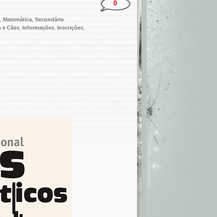
0
,
Matemática
,
Secundário
 e Cães
,
Informações
,
Inscrições
,