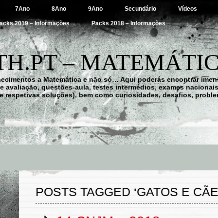
7Ano
8Ano
9Ano
Secundário
Vídeos
acks 2019 – Informações
Packs 2018 – Informações
H.PT – MATEMÁTIC
hecimentos a Matemática e não só… Aqui poderás encontrar imens
 de avaliação, questões-aula, testes intermédios, exames nacionai
e respetivas soluções), bem como curiosidades, desafios, probl
POSTS TAGGED ‘GATOS E CÃE