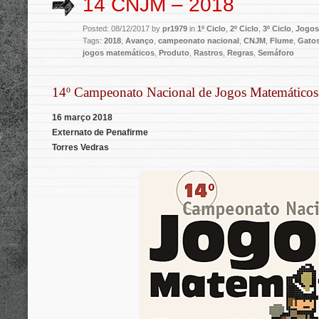
14 CNJM – 2018
Posted: 08/12/2017 by
pr1979
in
1º Ciclo
,
2º Ciclo
,
3º Ciclo
,
Jogos
Tags:
2018
,
Avanço
,
campeonato nacional
,
CNJM
,
Flume
,
Gatos
jogos matemáticos
,
Produto
,
Rastros
,
Regras
,
Semáforo
.
14º Campeonato Nacional de Jogos Matemáticos
16 março 2018
Externato de Penafirme
Torres Vedras