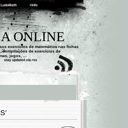
LudoMath
+Info
A ONLINE
os exercícios de matemática nas fichas
s, compilações de exercícios de
emas, jogos, …
stay updated via rss
S’