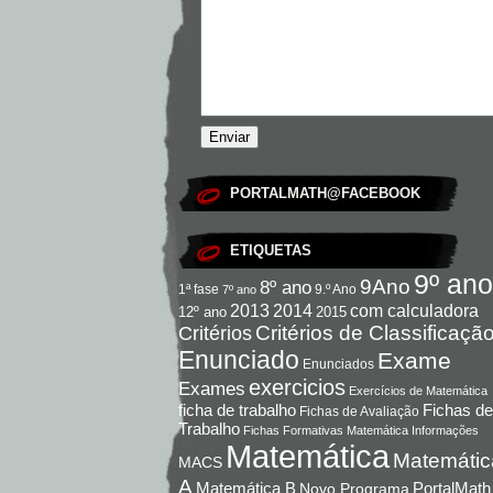
PORTALMATH@FACEBOOK
ETIQUETAS
9º ano
9Ano
8º ano
9.º Ano
1ª fase
7º ano
com calculadora
2013
2014
12º ano
2015
Critérios de Classificaçã
Critérios
Enunciado
Exame
Enunciados
exercicios
Exames
Exercícios de Matemática
Fichas de
ficha de trabalho
Fichas de Avaliação
Trabalho
Fichas Formativas Matemática
Informações
Matemática
Matemátic
MACS
A
Matemática B
PortalMath
Novo Programa