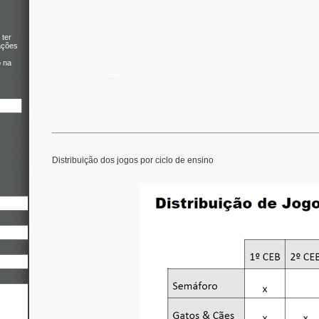
 ter
ações
o na
.
Distribuição dos jogos por ciclo de ensino
.