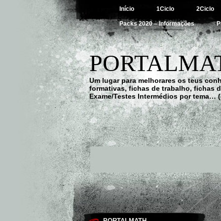
Início
1Ciclo
2Ciclo
Packs 2020 – Informações
P
PORTALMAT
Um lugar para melhorares os teus con
formativas, fichas de trabalho, fichas
Exame/Testes Intermédios por tema… (
PORTALMATH