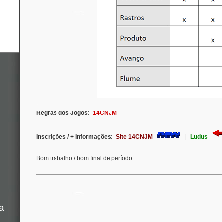
.
Regras dos Jogos:
14CNJM
Inscrições / + Informações:
Site 14CNJM
|
Ludus
o
Bom trabalho / bom final de período.
a