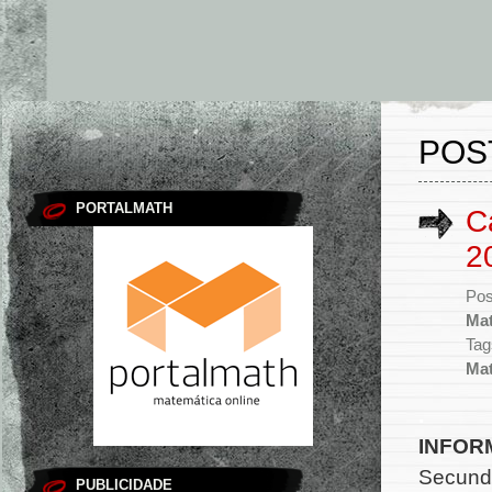
POST
PORTALMATH
C
2
Pos
Mat
Tag
Mat
.
INFOR
Secundá
PUBLICIDADE