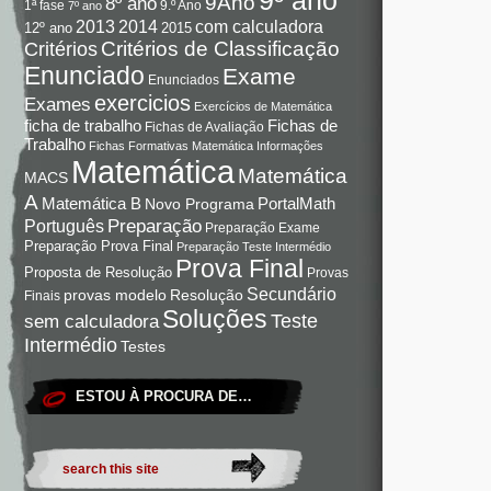
9Ano
8º ano
9.º Ano
1ª fase
7º ano
com calculadora
2013
2014
12º ano
2015
Critérios de Classificação
Critérios
Enunciado
Exame
Enunciados
exercicios
Exames
Exercícios de Matemática
Fichas de
ficha de trabalho
Fichas de Avaliação
Trabalho
Fichas Formativas Matemática
Informações
Matemática
Matemática
MACS
A
Matemática B
PortalMath
Novo Programa
Preparação
Português
Preparação Exame
Preparação Prova Final
Preparação Teste Intermédio
Prova Final
Proposta de Resolução
Provas
Secundário
Resolução
provas modelo
Finais
Soluções
Teste
sem calculadora
Intermédio
Testes
ESTOU À PROCURA DE…