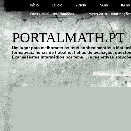
Início
1Ciclo
2Ciclo
7Ano
8Ano
Packs 2020 – Informações
Packs 2019 – Informaçõe
PORTALMATH.PT 
Um lugar para melhorares os teus conhecimentos a Matemá
formativas, fichas de trabalho, fichas de avaliação, quest
Exame/Testes Intermédios por tema… (e respetivas soluçõe