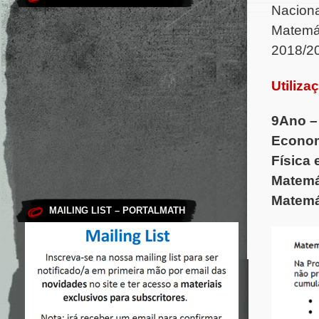
Naciona
Matemát
2018/2
Utiliza
9Ano –
Econom
Física 
Matemát
Matemát
MAILING LIST – PORTALMATH