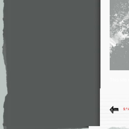
This site
9.º