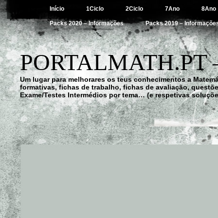
Início
1Ciclo
2Ciclo
7Ano
8Ano
Packs 2020 – Informações
Packs 2019 – Informaçõe
PORTALMATH.PT 
Um lugar para melhorares os teus conhecimentos a Matemá
formativas, fichas de trabalho, fichas de avaliação, quest
Exame/Testes Intermédios por tema… (e respetivas soluçõe