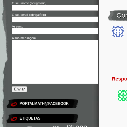
O seu nome (obrigatório)
Co
O seu email (obrigatório)
Assunto
A sua mensagem
Respo
PORTALMATH@FACEBOOK
ETIQUETAS
9º ano