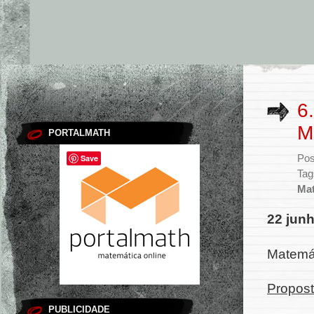
6
M
PORTALMATH
Save
Pos
Tag
Mat
22 jun
Matemá
Propost
PUBLICIDADE