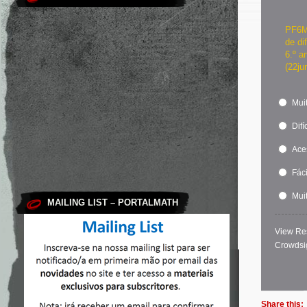
PF6Ma
de di
6.º a
(22ju
Muit
Difíc
Ace
Fáci
Muit
MAILING LIST – PORTALMATH
View Re
Crowdsi
Share this: