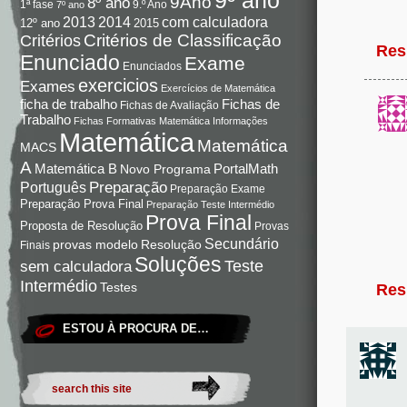
9Ano
8º ano
9.º Ano
1ª fase
7º ano
com calculadora
2013
2014
12º ano
2015
Critérios de Classificação
Critérios
Res
Enunciado
Exame
Enunciados
exercicios
Exames
Exercícios de Matemática
Fichas de
ficha de trabalho
Fichas de Avaliação
Trabalho
Fichas Formativas Matemática
Informações
Matemática
Matemática
MACS
A
Matemática B
PortalMath
Novo Programa
Preparação
Português
Preparação Exame
Preparação Prova Final
Preparação Teste Intermédio
Prova Final
Proposta de Resolução
Provas
Secundário
Resolução
provas modelo
Finais
Soluções
Teste
sem calculadora
Intermédio
Testes
Res
ESTOU À PROCURA DE…