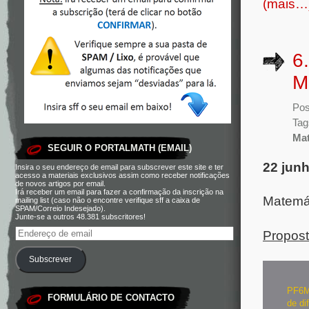
(mais…
6
M
Pos
Tag
Mat
SEGUIR O PORTALMATH (EMAIL)
22 jun
Insira o seu endereço de email para subscrever este site e ter
acesso a materiais exclusivos assim como receber notificações
de novos artigos por email.
Irá receber um email para fazer a confirmação da inscrição na
Matemá
mailing list (caso não o encontre verifique sff a caixa de
SPAM/Correio Indesejado).
Junte-se a outros 48.381 subscritores!
Propost
Subscrever
PF6Ma
FORMULÁRIO DE CONTACTO
de di