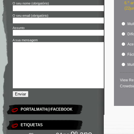
6.º a
O seu nome (obrigatório)
(22ju
O seu email (obrigatório)
Muit
Assunto
Difíc
A sua mensagem
Ace
Fáci
Muit
View Re
Crowdsi
PORTALMATH@FACEBOOK
ETIQUETAS
9º ano