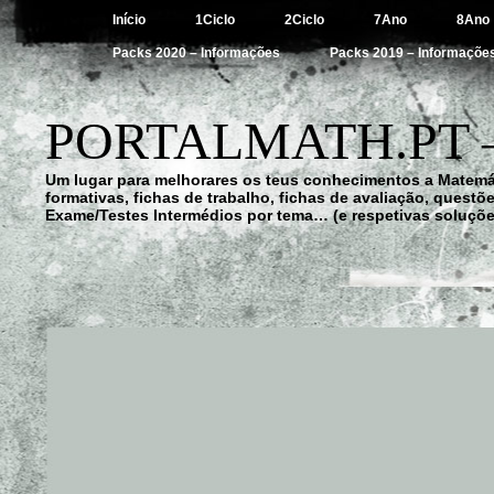
Início
1Ciclo
2Ciclo
7Ano
8Ano
Packs 2020 – Informações
Packs 2019 – Informaçõe
PORTALMATH.PT 
Um lugar para melhorares os teus conhecimentos a Matemá
formativas, fichas de trabalho, fichas de avaliação, quest
Exame/Testes Intermédios por tema… (e respetivas soluçõe