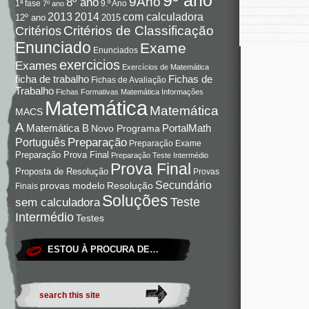
9Ano
8º ano
9.º Ano
1ª fase
7º ano
com calculadora
2013
2014
12º ano
2015
Critérios de Classificação
Critérios
Enunciado
Exame
Enunciados
exercicios
Exames
Exercícios de Matemática
Fichas de
ficha de trabalho
Fichas de Avaliação
Trabalho
Fichas Formativas Matemática
Informações
Matemática
Matemática
MACS
A
Matemática B
PortalMath
Novo Programa
Preparação
Português
Preparação Exame
Preparação Prova Final
Preparação Teste Intermédio
Prova Final
Proposta de Resolução
Provas
Secundário
Resolução
provas modelo
Finais
Soluções
Teste
sem calculadora
Intermédio
Testes
ESTOU À PROCURA DE…