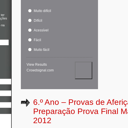
Muito difícil
 ter
ações
Difícil
o na
Acessível
Fácil
Muito fácil
View Results
Crowdsignal.com
6.º Ano – Provas de Aferi
Preparação Prova Final M
2012