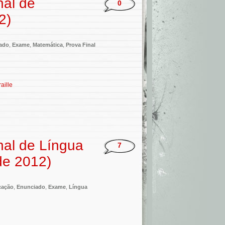
nal de
0
2)
ado
,
Exame
,
Matemática
,
Prova Final
raille
nal de Língua
7
de 2012)
icação
,
Enunciado
,
Exame
,
Língua