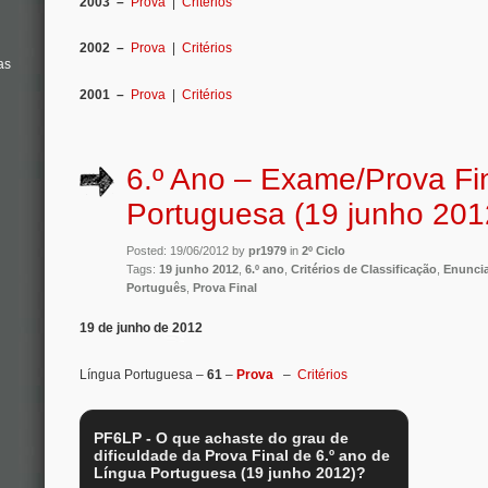
2003 –
Prova
|
Critérios
2002 –
Prova
|
Critérios
as
2001 –
Prova
|
Critérios
6.º Ano – Exame/Prova Fi
Portuguesa (19 junho 201
Posted: 19/06/2012 by
pr1979
in
2º Ciclo
Tags:
19 junho 2012
,
6.º ano
,
Critérios de Classificação
,
Enunci
Português
,
Prova Final
19 de junho de 2012
Língua Portuguesa –
61
–
Prova
–
Critérios
PF6LP - O que achaste do grau de
dificuldade da Prova Final de 6.º ano de
Língua Portuguesa (19 junho 2012)?