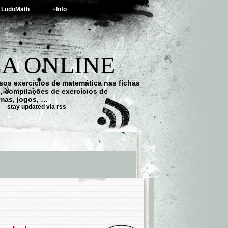
LudoMath
+Info
A ONLINE
os exercícios de matemática nas fichas
s, compilações de exercícios de
emas, jogos, …
stay updated via rss