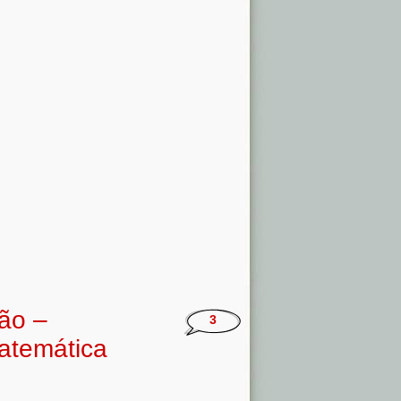
ção –
3
atemática