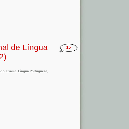
nal de Língua
15
2)
ado
,
Exame
,
Língua Portuguesa
,