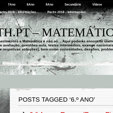
7Ano
8Ano
9Ano
Secundário
Vídeos
acks 2019 – Informações
Packs 2018 – Informações
H.PT – MATEMÁTIC
hecimentos a Matemática e não só… Aqui poderás encontrar imens
 de avaliação, questões-aula, testes intermédios, exames nacionai
e respetivas soluções), bem como curiosidades, desafios, probl
POSTS TAGGED ‘6.º ANO’