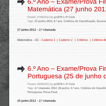
6.º Ano – Exame/Prova Fi
Matemática (27 junho 201
Posted: 27/06/2012 by
pr1979
in
2º Ciclo
Tags:
27-junho-2012
,
6.º ano
,
Critérios de Classificação
,
Enunci
27 junho 2012 – 2.ª chamada
Matemática – 62 –
Caderno 1
|
Caderno 2
|
Critérios
|
Critérios B
6.º Ano – Exame/Prova Fi
Portuguesa (25 de junho 
Posted: 26/06/2012 by
pr1979
in
2º Ciclo
Tags:
2.ª chamada
,
2012
,
25-junho
,
6.º ano
,
Critérios de Classif
Portuguesa
,
Prova Final
25 junho 2012 – 2.ª chamada