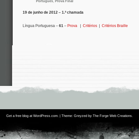
Português
,
Prova Final
19 de junho de 2012 – 1.ª chamada
Língua Portuguesa –
61
–
Prova
|
Critérios
|
Critérios Braille
Get a free blog at WordPress.com
. | Theme: Greyzed by
The Forge Web Creations
.