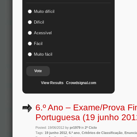
Muito difícil
Difícil
Acessível
Fácil
Muito fácil
Vote
View Results
Crowdsignal.com
6.º Ano – Exame/Prova Fi
Portuguesa (19 junho 201
Posted: 19/06/2012 by
pr1979
in
2º Ciclo
Tags:
19 junho 2012
,
6.º ano
,
Critérios de Classificação
,
Enunci