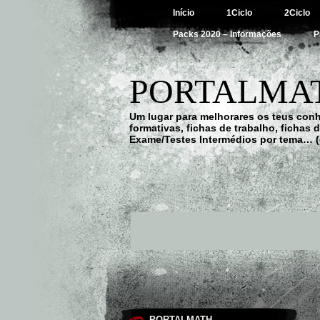
Início
1Ciclo
2Ciclo
Packs 2020 – Informações
P
PORTALMAT
Um lugar para melhorares os teus con
formativas, fichas de trabalho, fichas
Exame/Testes Intermédios por tema… (
PORTALMATH