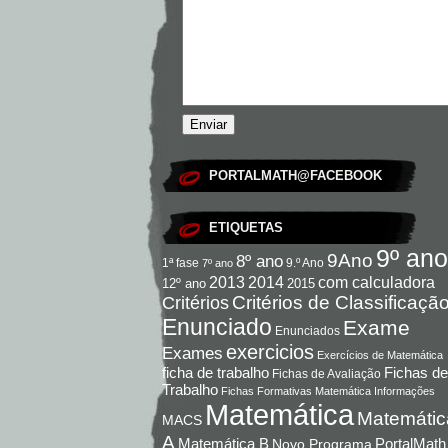
PORTALMATH@FACEBOOK
ETIQUETAS
9º ano
9Ano
8º ano
9.º Ano
1ª fase
7º ano
com calculadora
2013
2014
12º ano
2015
Critérios de Classificaçã
Critérios
Enunciado
Exame
Enunciados
exercicios
Exames
Exercícios de Matemática
Fichas de
ficha de trabalho
Fichas de Avaliação
Trabalho
Fichas Formativas Matemática
Informações
Matemática
Matemátic
MACS
A
Matemática B
PortalMath
Novo Programa