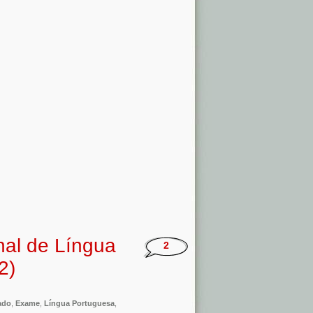
nal de Língua
2
2)
ado
,
Exame
,
Língua Portuguesa
,