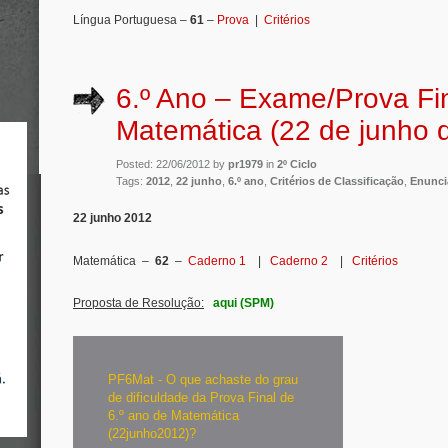
Língua Portuguesa –
61
–
Prova
|
Critérios
6.º Ano – Exame/Prova Fi
Matemática (22 de junho 
Posted: 22/06/2012 by
pr1979
in
2º Ciclo
Tags:
2012
,
22 junho
,
6.º ano
,
Critérios de Classificação
,
Enunci
22 junho 2012
Matemática –
62
–
Caderno 1
|
Caderno 2
|
Critérios
Proposta de Resolução:
aqui (SPM)
PF6Mat - O que achaste do grau
de dificuldade da Prova Final de
6.º ano de Matemática
(22junho2012)?