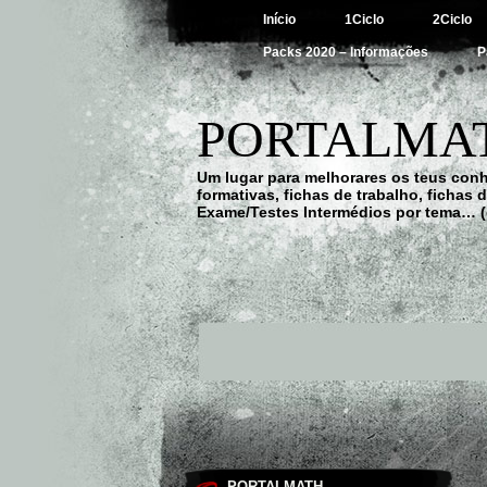
Início
1Ciclo
2Ciclo
Packs 2020 – Informações
P
PORTALMAT
Um lugar para melhorares os teus con
formativas, fichas de trabalho, fichas
Exame/Testes Intermédios por tema… (
PORTALMATH