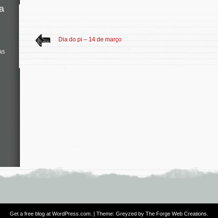
a
Dia do pi – 14 de março
as
Get a free blog at WordPress.com
. | Theme: Greyzed by
The Forge Web Creations
.