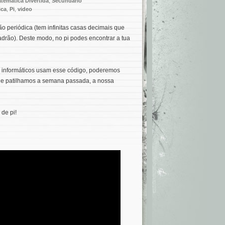
temática Divertida
,
Secundário
ica
,
Pi
,
video
ão periódica (tem infinitas casas decimais que
rão). Deste modo, no pi podes encontrar a tua
os informáticos usam esse código, poderemos
que patilhamos a semana passada, a nossa
 de pi!