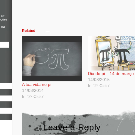
 ter
ações
o na
Related
Dia do pi – 14 de março
14/03/2015
A tua vida no pi
In "2º Ciclo"
14/03/2014
In "2º Ciclo"
Leave a Reply