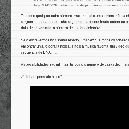
Posted: 14/03/2013 by
pr1979
in
2º Ciclo
,
3º Ciclo
,
Matemática
,
Ma
Tags:
3.1415926...
,
atractor
,
dia do pi
,
dízima infinita não periód
Tal como qualquer outro número irracional, pi é uma dízima infinita n
surgem aleatoriamente – não seguem uma determinada ordem ou pad
data de aniversário, o número de telefone/telemóvel, …
Se o escrevermos no sistema binário, uma vez que todos os ficheir
encontrar uma fotografia nossa, a nossa música favorita, um vídeo 
sequência de DNA, …,
As possibilidades são infinitas, tal como o número de casas decimais
Já tinham pensado nisso?