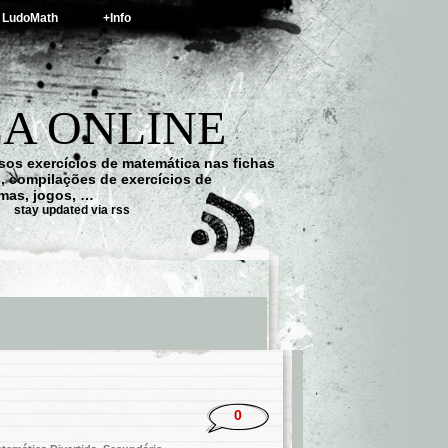
LudoMath
+Info
A ONLINE
os exercícios de matemática nas fichas
s, compilações de exercícios de
emas, jogos, …
stay updated via rss
0