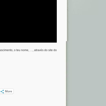
ascimento, o teu nome, …, através do site do
More