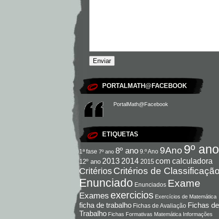
PORTALMATH@FACEBOOK
PortalMath@Facebook
ETIQUETAS
9º ano
9Ano
8º ano
9.º Ano
1ª fase
7º ano
com calculadora
2013
2014
12º ano
2015
Critérios de Classificaçã
Critérios
Enunciado
Exame
Enunciados
exercicios
Exames
Exercícios de Matemática
Fichas de
ficha de trabalho
Fichas de Avaliação
Trabalho
Fichas Formativas Matemática
Informações