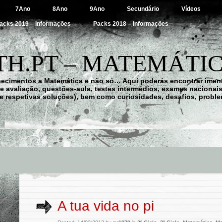
7Ano
8Ano
9Ano
Secundário
Vídeos
acks 2019 – Informações
Packs 2018 – Informações
H.PT – MATEMÁTIC
hecimentos a Matemática e não só… Aqui poderás encontrar imens
 de avaliação, questões-aula, testes intermédios, exames nacionai
e respetivas soluções), bem como curiosidades, desafios, probl
A tua vida no pi