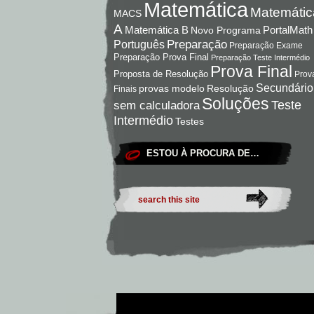
Matemática
Matemátic
MACS
A
Matemática B
PortalMath
Novo Programa
Preparação
Português
Preparação Exame
Preparação Prova Final
Preparação Teste Intermédio
Prova Final
Proposta de Resolução
Prov
Secundário
Resolução
provas modelo
Finais
Soluções
Teste
sem calculadora
Intermédio
Testes
ESTOU À PROCURA DE…