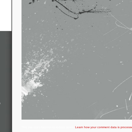
o
This site uses Akismet to reduce spam.
Learn how your comment data is process