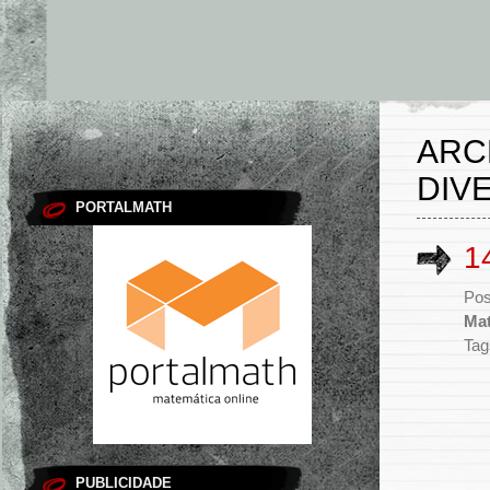
ARC
DIV
PORTALMATH
1
Pos
Mat
Tag
PUBLICIDADE