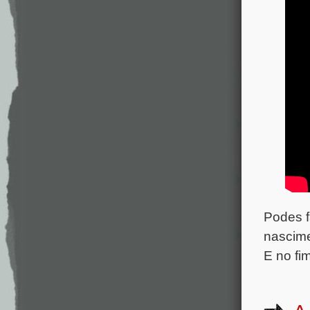
Podes f
nascime
E no fi