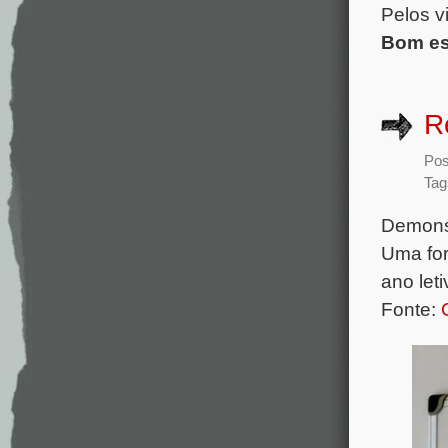
Pelos v
Bom es
R
Pos
Tag
Demons
Uma for
ano leti
Fonte: