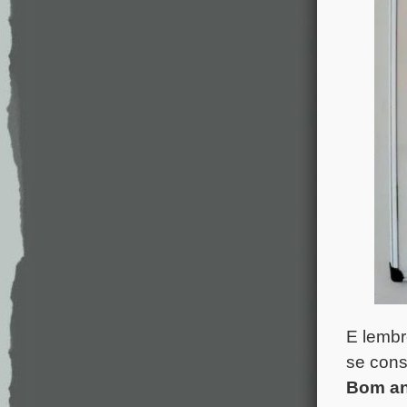
E lembr
se cons
Bom ano