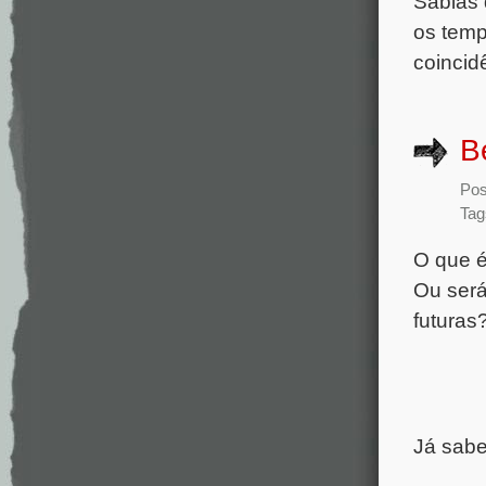
Sabias 
os temp
coincid
B
Pos
Tag
O que é
Ou será
futura
Já sabe