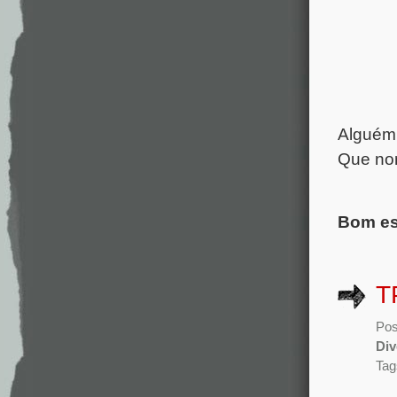
Alguém 
Que nom
Bom es
T
Pos
Div
Tag