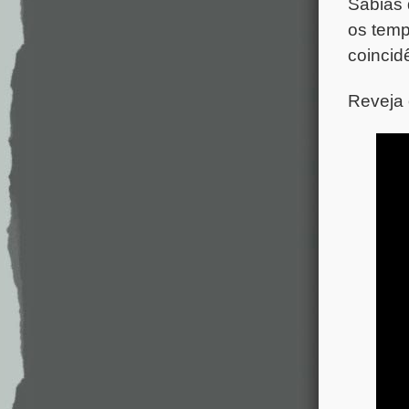
Sabias 
os temp
coincid
Reveja 