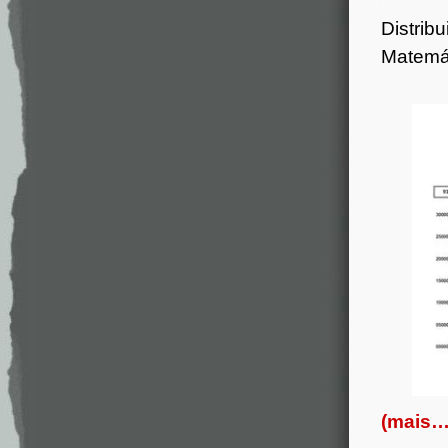
.
Distrib
Matemát
(mais…