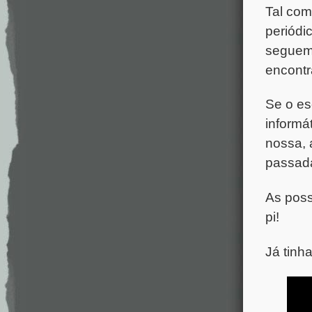
Tal com
periódi
seguem 
encontr
Se o es
informá
nossa, 
passad
As poss
pi!
Já tinh