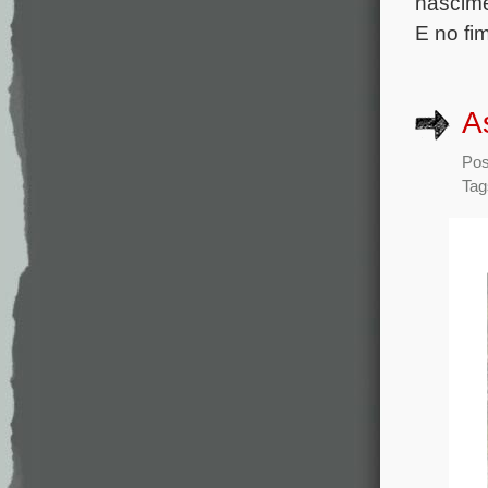
nascime
E no fi
A
Pos
Tag