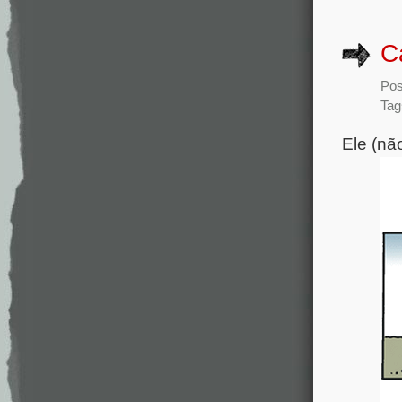
C
Pos
Tag
Ele (nã