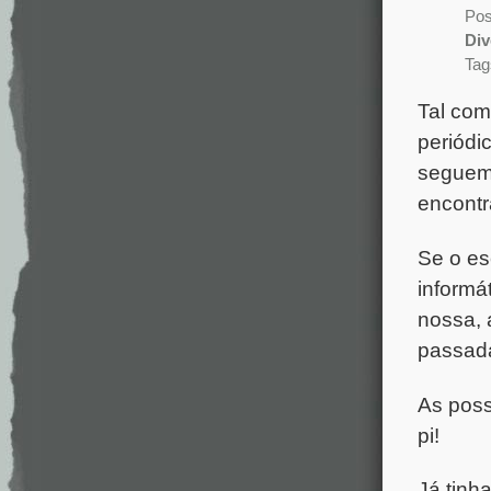
Pos
Div
Tag
Tal com
periódi
seguem 
encontr
Se o es
informá
nossa, 
passad
As poss
pi!
Já tinh