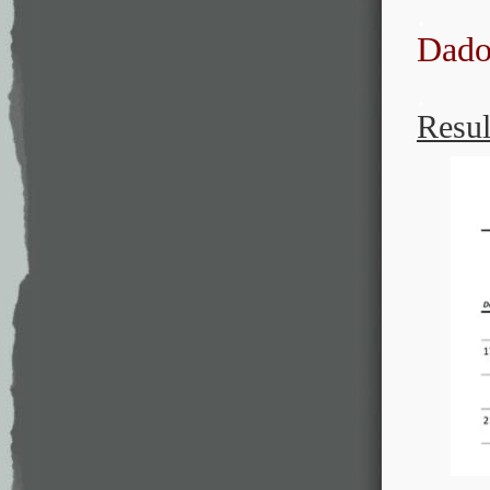
.
Dados
.
Resul