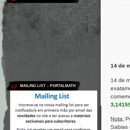
.
14 de 
14 de 
MAILING LIST – PORTALMATH
exatame
comemor
3,1415
Nota:
P
Sabias 