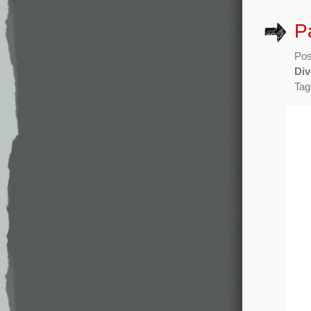
P
Pos
Div
Tag