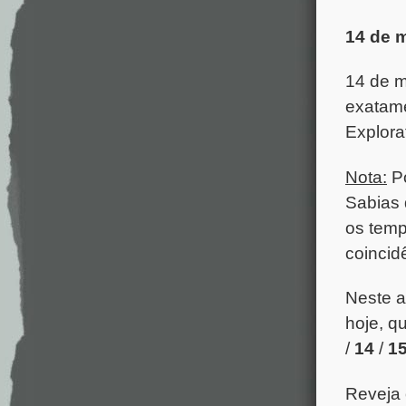
14 de 
14 de 
exatame
Explora
Nota:
P
Sabias 
os temp
coincid
Neste a
hoje, q
/
14
/
1
Reveja 