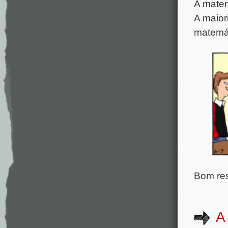
A matem
A maior
matemá
Bom res
A