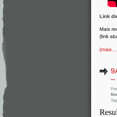
Link di
Mais re
(link ab
(mais…
9
–
Pos
Mat
Tag
Resul