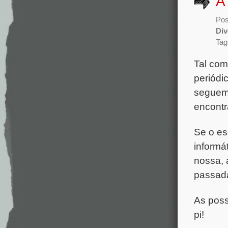
A
Pos
Div
Tag
Tal com
periódi
seguem 
encontr
Se o es
informá
nossa, 
passad
As poss
pi!