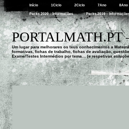
Início
1Ciclo
2Ciclo
7Ano
8Ano
Packs 2020 – Informações
Packs 2019 – Informaçõe
PORTALMATH.PT 
Um lugar para melhorares os teus conhecimentos a Matemá
formativas, fichas de trabalho, fichas de avaliação, quest
Exame/Testes Intermédios por tema… (e respetivas soluçõe