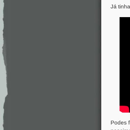
Já tinh
Podes f