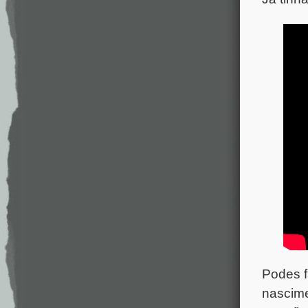
Podes f
nascime