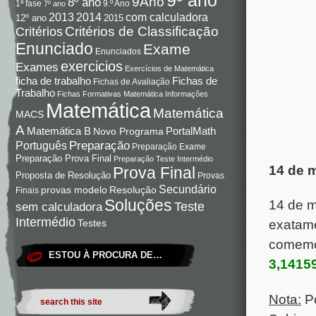
9Ano
8º ano
9.º Ano
1ª fase
7º ano
com calculadora
2013
2014
12º ano
2015
Critérios de Classificação
Critérios
Enunciado
Exame
Enunciados
exercicios
Exames
Exercícios de Matemática
Fichas de
ficha de trabalho
Fichas de Avaliação
Trabalho
Fichas Formativas Matemática
Informações
Matemática
Matemática
MACS
A
Matemática B
PortalMath
Novo Programa
Preparação
Português
Preparação Exame
Preparação Prova Final
Preparação Teste Intermédio
14 de 
Prova Final
Proposta de Resolução
Provas
Secundário
Resolução
provas modelo
Finais
Soluções
14 de 
Teste
sem calculadora
Intermédio
Testes
exatame
comemor
ESTOU À PROCURA DE…
3,1415
Nota:
P