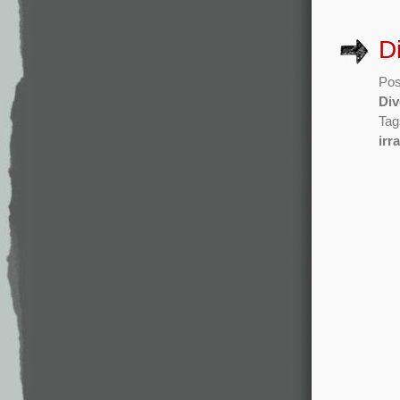
D
Pos
Div
Tag
irr