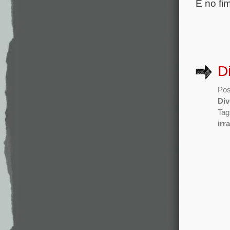
E no fi
D
Pos
Div
Tag
irr