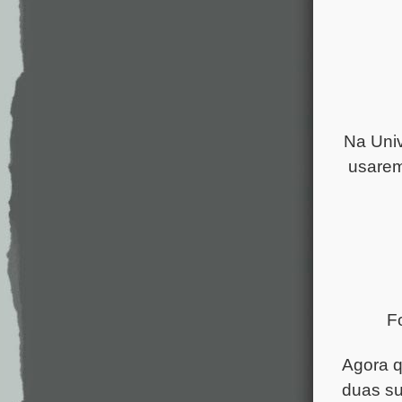
Na Univ
usarem
F
Agora q
duas s