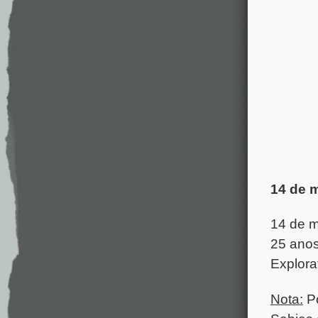
14 de 
14 de 
25 anos
Explora
Nota:
P