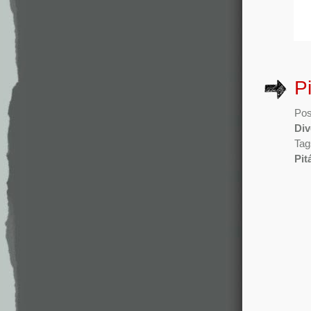
P
Pos
Div
Tag
Pit