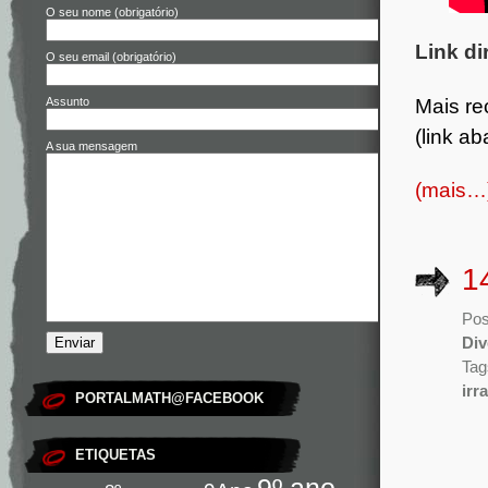
O seu nome (obrigatório)
Link di
O seu email (obrigatório)
Assunto
Mais re
(link ab
A sua mensagem
(mais…
1
Pos
Div
Tag
irr
PORTALMATH@FACEBOOK
ETIQUETAS
9º ano