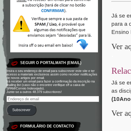
.
Já se e
para a 
Ensino 
Ver a
.
SEGUIR O PORTALMATH (EMAIL)
Relac
Insira o seu endereço de email para subscrever este site e ter
acesso a materiais exclusivos assim como receber notificações
de novos artigos por email.
Já se e
Irá receber um email para fazer a confirmação da inscrição na
mailing list (caso não o encontre verifique sff a caixa de
SPAM/Correio Indesejado).
as disc
Junte-se a outros 48.379 subscritores!
(10Ano
Subscrever
Ver a
.
FORMULÁRIO DE CONTACTO