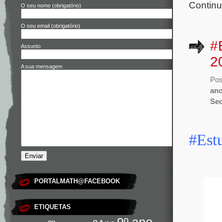
Continu
O seu nome (obrigatório)
O seu email (obrigatório)
#
Assunto
2
A sua mensagem
Pos
an
Sec
.
#Est
.
PORTALMATH@FACEBOOK
ETIQUETAS
9º ano