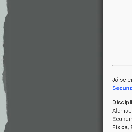
.
Já se e
Secund
Discipl
Alemão,
Economi
Física,