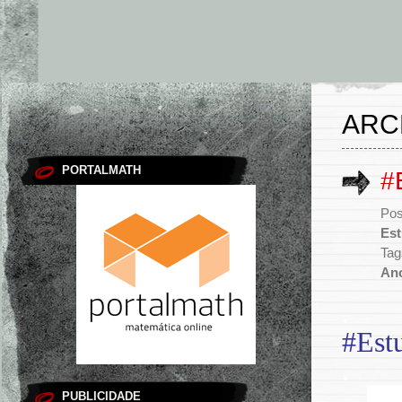
ARC
PORTALMATH
#
Pos
Es
Tag
An
.
#Est
.
PUBLICIDADE