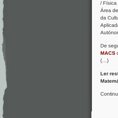
/ Físic
Área de 
da Cult
Aplicad
Autóno
De segu
MACS
d
(…)
Ler res
Matemá
Continu