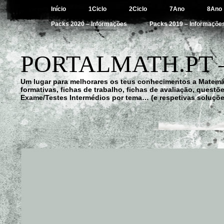
Início
1Ciclo
2Ciclo
7Ano
8Ano
Packs 2020 – Informações
Packs 2019 – Informaçõe
PORTALMATH.PT 
Um lugar para melhorares os teus conhecimentos a Matemá
formativas, fichas de trabalho, fichas de avaliação, quest
Exame/Testes Intermédios por tema… (e respetivas soluçõe