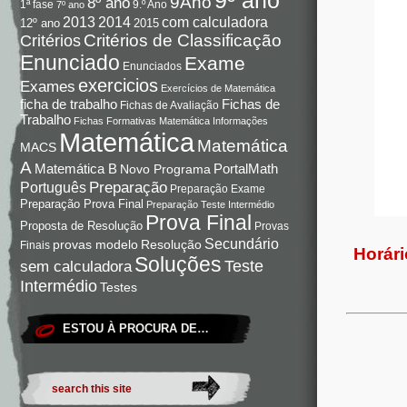
9Ano
8º ano
9.º Ano
1ª fase
7º ano
com calculadora
2013
2014
12º ano
2015
Critérios de Classificação
Critérios
Enunciado
Exame
Enunciados
exercicios
Exames
Exercícios de Matemática
Fichas de
ficha de trabalho
Fichas de Avaliação
Trabalho
Fichas Formativas Matemática
Informações
Matemática
Matemática
MACS
A
Matemática B
PortalMath
Novo Programa
Preparação
Português
Preparação Exame
Preparação Prova Final
Preparação Teste Intermédio
Prova Final
Proposta de Resolução
Provas
Secundário
Resolução
provas modelo
Finais
Horári
Soluções
Teste
sem calculadora
Intermédio
Testes
ESTOU À PROCURA DE…