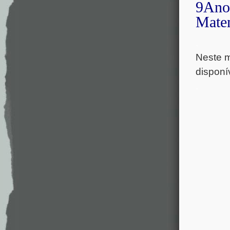
9Ano 
Mate
.
Neste m
disponí
.