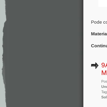
.
Pode co
Materia
Contin
9
M
Pos
Unc
Tag
So