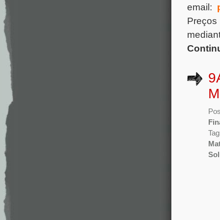
email:
Preços 
mediant
Contin
9
M
Pos
Fin
Tag
Mat
So