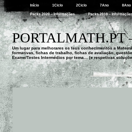
Início
1Ciclo
2Ciclo
7Ano
8Ano
Packs 2020 – Informações
Packs 2019 – Informaçõe
PORTALMATH.PT 
Um lugar para melhorares os teus conhecimentos a Matemá
formativas, fichas de trabalho, fichas de avaliação, quest
Exame/Testes Intermédios por tema… (e respetivas soluçõe