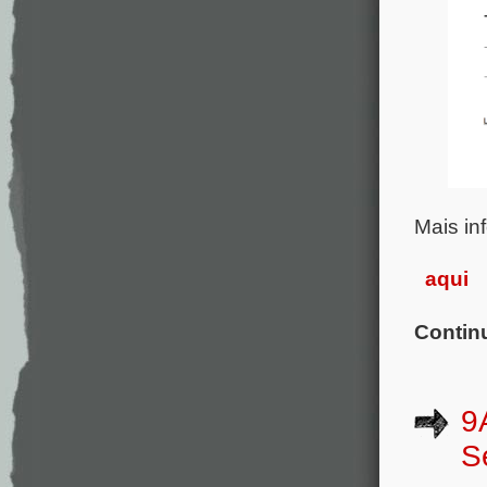
Mais in
aqui
Contin
9
S