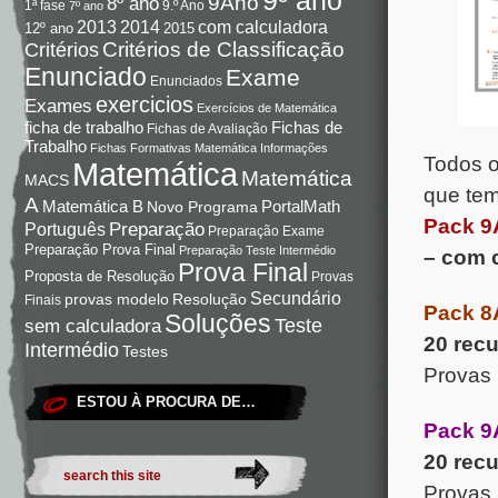
9Ano
8º ano
9.º Ano
1ª fase
7º ano
com calculadora
2013
2014
12º ano
2015
Critérios de Classificação
Critérios
Enunciado
Exame
Enunciados
exercicios
Exames
Exercícios de Matemática
Fichas de
ficha de trabalho
Fichas de Avaliação
Trabalho
Fichas Formativas Matemática
Informações
Todos o
Matemática
Matemática
MACS
que tem
A
Matemática B
PortalMath
Novo Programa
Pack 9
Preparação
Português
Preparação Exame
Preparação Prova Final
Preparação Teste Intermédio
– com 
Prova Final
Proposta de Resolução
Provas
Secundário
Resolução
provas modelo
Finais
Pack 8
Soluções
Teste
sem calculadora
20 rec
Intermédio
Testes
Provas
ESTOU À PROCURA DE…
Pack 9
20 rec
Provas