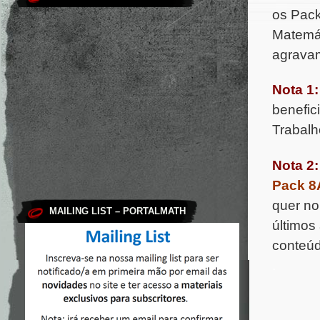
os Pac
Matemá
agravam
Nota 1:
benefic
Trabalh
Nota 2:
Pack 8
quer no
MAILING LIST – PORTALMATH
últimos
conteúd
.