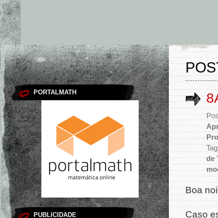
POS
PORTALMATH
8
Pos
Apr
Pro
Tag
de 
mo
Boa noi
Caso es
PUBLICIDADE