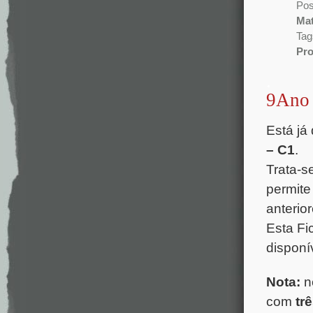
Pos
Mat
Tag
Pro
.
9Ano 
Está já
– C1
.
Trata-s
permite
anterior
Esta Fi
disponí
Nota:
ne
com
tr