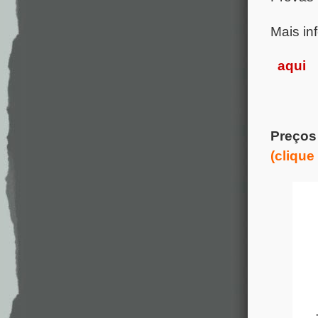
Mais in
aqui
Preços
(clique