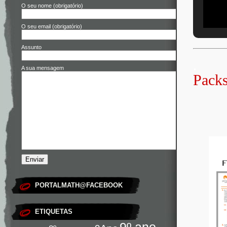
O seu nome (obrigatório)
O seu email (obrigatório)
Assunto
.
A sua mensagem
Pack
PORTALMATH@FACEBOOK
ETIQUETAS
9º ano